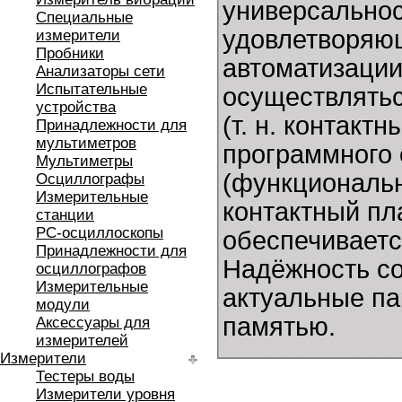
универсально
Специальные
удовлетворяющ
измерители
Пробники
автоматизации
Анализаторы сети
Испытательные
осуществлять
устройства
(т. н. контакт
Принадлежности для
мультиметров
программного 
Мультиметры
(функциональн
Осциллографы
Измерительные
контактный пл
станции
РС-осциллоскопы
обеспечивается
Принадлежности для
Надёжность со
осциллографов
Измерительные
актуальные п
модули
памятью.
Аксессуары для
измерителей
Измерители
Тестеры воды
Измерители уровня