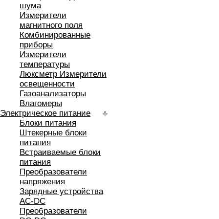
шума
Измерители
магнитного поля
Комбинированные
приборы
Измерители
температуры
Люксметр Измерители
освещенности
Газоанализаторы
Влагомеры
Электрическое питание
Блоки питания
Штекерные блоки
питания
Встраиваемые блоки
питания
Преобразователи
напряжения
Зарядные устройства
AC-DC
Преобразователи