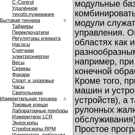
модульные базо
C-Control
Удалённое
комбинироват
техобслуживание
Бытовая техника
модули служат
Таймеры
управления. О
Переключатели
Регуляторы климата
областях как 
Насосы
разнообразным
Счетчики
электроэнергии
например, при
Весы
Сирены
конечной обра
Фонари
Кроме того, п
Спорт и здоровье
Часы
машин и устро
Светильники
устройств), а
Измерительная техника
Токовые клещи
рулонных жалю
Лабораторные приборы
Измерители LCR
обслуживания),
Эндоскопы
Простое прог
Стробоскопы RPM
Измеритель вибрации