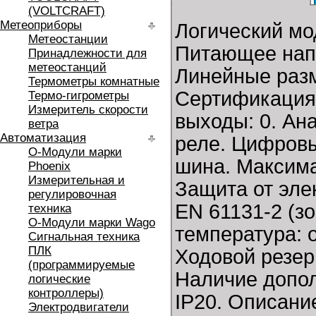
(VOLTCRAFT)
Метеоприборы
Логический мо
Метеостанции
Питающее напр
Принадлежности для
метеостанций
Линейные разме
Термометры комнатные
Сертификация:
Термо-гигрометры
Измеритель скорости
выходы: 0. Ан
ветра
Автоматизация
реле. Цифровы
O-Модули марки
шина. Максима
Phoenix
Измерительная и
Защита от эле
регулировочная
EN 61131-2 (зо
техника
O-Модули марки Wago
температура: о
Сигнальная техника
ПЛК
Ходовой резерв
(программируемые
Наличие допол
логические
контроллеры)
IP20. Описани
Электродвигатели