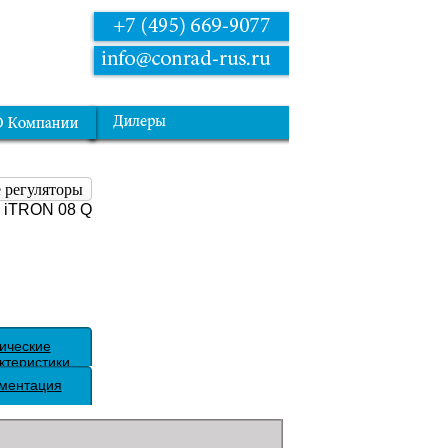
 регуляторы
 iTRON 08 Q
ические
ктеристики
ментация