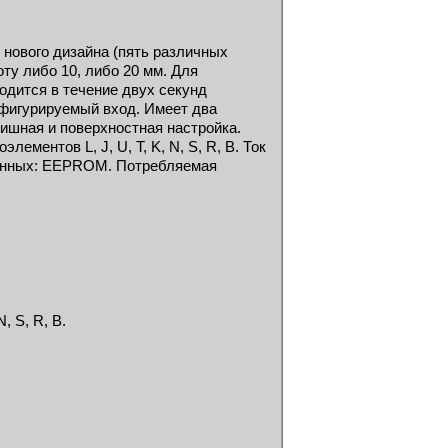
нового дизайна (пять различных
ту либо 10, либо 20 мм. Для
одится в течение двух секунд
фигурируемый вход. Имеет два
ишная и поверхностная настройка.
ементов L, J, U, T, K, N, S, R, B. Ток
ы данных: EEPROM. Потребляемая
, S, R, B.