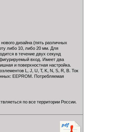
нового дизайна (пять различных
ту либо 10, либо 20 мм. Для
одится в течение двух секунд
фигурируемый вход. Имеет два
ишная и поверхностная настройка.
ементов L, J, U, T, K, N, S, R, B. Ток
ы данных: EEPROM. Потребляемая
вляеться по все территории России.