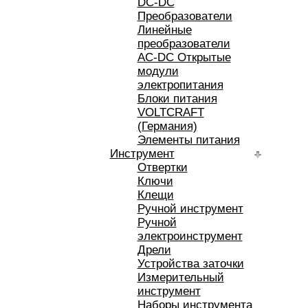
DC-DC
Преобразователи
Линейные
преобразователи
AC-DC Открытые
модули
электропитания
Блоки питания
VOLTCRAFT
(Германия)
Элементы питания
Инструмент
Отвертки
Ключи
Клещи
Ручной инструмент
Ручной
электроинструмент
Дрели
Устройства заточки
Измерительный
инструмент
Наборы инструмента