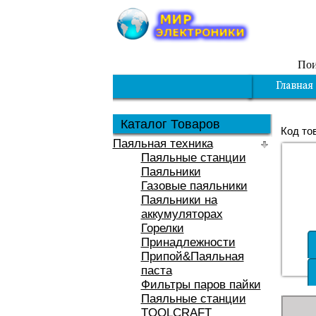
Пои
Каталог Товаров
Код то
Паяльная техника
Паяльные станции
Паяльники
Газовые паяльники
Паяльники на
аккумуляторах
Горелки
Принадлежности
Припой&Паяльная
паста
Фильтры паров пайки
Паяльные станции
TOOLCRAFT