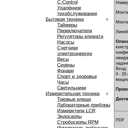
C-Control
Номер
Удалённое
Монта
техобслуживание
Бытовая техника
Монта
Таймеры
Переключатели
Линей
Регуляторы климата
Опис
Насосы
конст
Счетчики
конфи
электроэнергии
ожида
Весы
задан
Сирены
Вход: 
Фонари
0 - 2
Спорт и здоровье
мощно
Часы
Светильники
Произ
Измерительная техника
Доста
Токовые клещи
Лабораторные приборы
Измерители LCR
Эндоскопы
PDF
Стробоскопы RPM
Измеритель вибрации