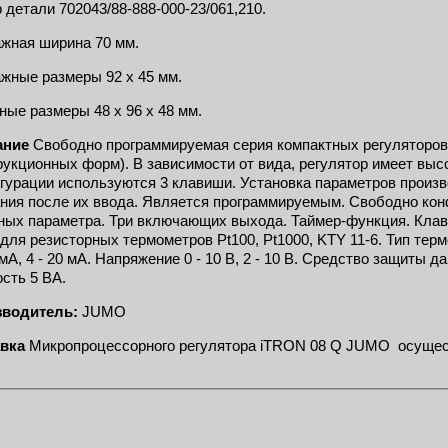
 детали 702043/88-888-000-23/061,210.
жная ширина 70 мм.
жные размеры 92 x 45 мм.
ные размеры 48 x 96 x 48 мм.
ание
Свободно программируемая серия компактных регуляторов 
рукционных форм). В зависимости от вида, регулятор имеет высо
гурации используются 3 клавиши. Установка параметров произв
ния после их ввода. Является программируемым. Свободно кон
ных параметра. Три включающих выхода. Таймер-функция. Клав
для резисторных термометров Pt100, Pt1000, KTY 11-6. Тип термоэл
0 мA, 4 - 20 мA. Напряжение 0 - 10 В, 2 - 10 В. Средство защит
сть 5 ВА.
водитель:
JUMO
вка
Микропроцессорного регулятора iTRON 08 Q JUMO осущест