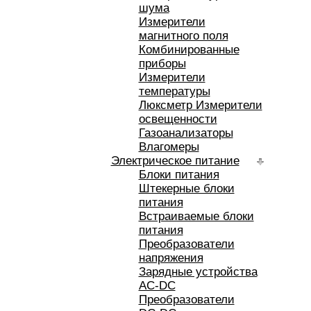
шума
Измерители
магнитного поля
Комбинированные
приборы
Измерители
температуры
Люксметр Измерители
освещенности
Газоанализаторы
Влагомеры
Электрическое питание
Блоки питания
Штекерные блоки
питания
Встраиваемые блоки
питания
Преобразователи
напряжения
Зарядные устройства
AC-DC
Преобразователи