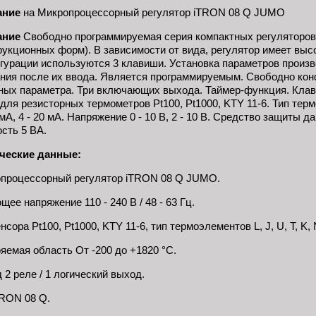
ание
на Микропроцессорный регулятор iTRON 08 Q JUMO
ание
Свободно программируемая серия компактных регуляторов 
рукционных форм). В зависимости от вида, регулятор имеет высо
гурации используются 3 клавиши. Установка параметров произв
ния после их ввода. Является программируемым. Свободно кон
ных параметра. Три включающих выхода. Таймер-функция. Клав
для резисторных термометров Pt100, Pt1000, KTY 11-6. Тип термоэл
0 мA, 4 - 20 мA. Напряжение 0 - 10 В, 2 - 10 В. Средство защит
сть 5 ВА.
ческие данные:
процессорный регулятор iTRON 08 Q JUMO.
ее напряжение 110 - 240 В / 48 - 63 Гц.
нсора Pt100, Pt1000, KTY 11-6, тип термоэлементов L, J, U, T, K, N
яемая область От -200 до +1820 °C.
 2 реле / 1 логический выход.
TRON 08 Q.