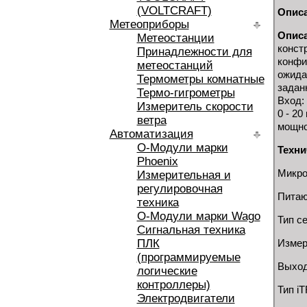
(VOLTCRAFT)
Опис
Метеоприборы
Опис
Метеостанции
конст
Принадлежности для
конфи
метеостанций
ожида
Термометры комнатные
задан
Термо-гигрометры
Вход: 
Измеритель скорости
0 - 2
ветра
мощно
Автоматизация
O-Модули марки
Техни
Phoenix
Микро
Измерительная и
регулировочная
Питающ
техника
O-Модули марки Wago
Тип се
Сигнальная техника
ПЛК
Измер
(программируемые
Выход
логические
контроллеры)
Тип i
Электродвигатели