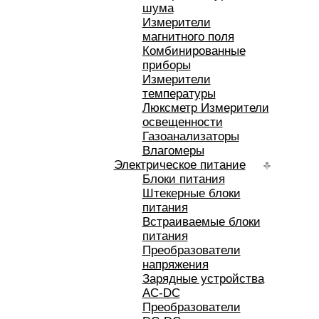
шума
Измерители
магнитного поля
Комбинированные
приборы
Измерители
температуры
Люксметр Измерители
освещенности
Газоанализаторы
Влагомеры
Электрическое питание
Блоки питания
Штекерные блоки
питания
Встраиваемые блоки
питания
Преобразователи
напряжения
Зарядные устройства
AC-DC
Преобразователи