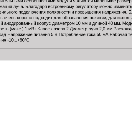
ительными особенностями модуля являются маленькие размеры
мация луча. Благодаря встроенному регулятору можно изменять
вильного подключения полярности и превышения напряжения. Б
ь очень хорошо подходит для обозначения позиции, для использ
й анодированный корпус диаметром 10 мм и длиной 40 мм. Moд
сть (макс.) 1 мВт Класс лазера 2 Диаметр луча 2,0 мм Расхожд
рад Напряжение питания 5 В Потребление тока 50 мА Рабочая те
ия -10...+80°C