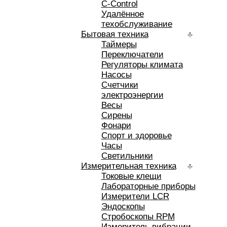
C-Control
Удалённое
техобслуживание
Бытовая техника
Таймеры
Переключатели
Регуляторы климата
Насосы
Счетчики
электроэнергии
Весы
Сирены
Фонари
Спорт и здоровье
Часы
Светильники
Измерительная техника
Токовые клещи
Лабораторные приборы
Измерители LCR
Эндоскопы
Стробоскопы RPM
Измеритель вибрации