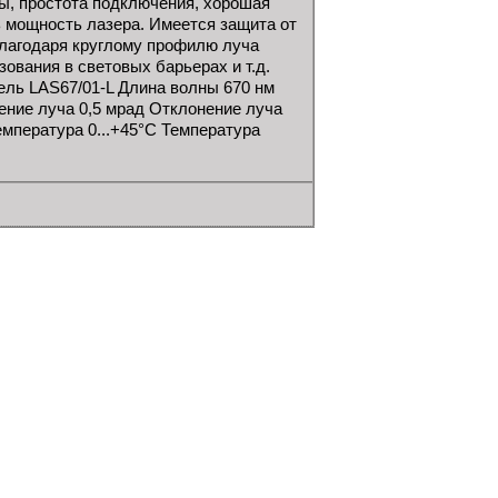
, простота подключения, хорошая
 мощность лазера. Имеется защита от
лагодаря круглому профилю луча
ования в световых барьерах и т.д.
ель LAS67/01-L Длина волны 670 нм
ение луча 0,5 мрад Отклонение луча
мпература 0...+45°C Температура