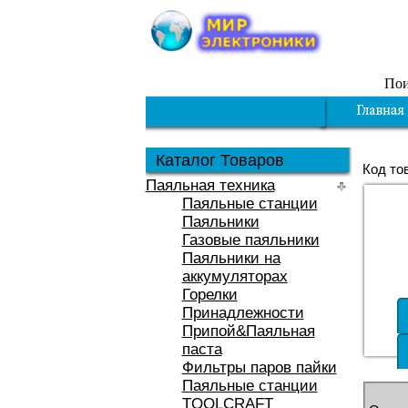
Пои
Каталог Товаров
Код то
Паяльная техника
Паяльные станции
Паяльники
Газовые паяльники
Паяльники на
аккумуляторах
Горелки
Принадлежности
Припой&Паяльная
паста
Фильтры паров пайки
Паяльные станции
TOOLCRAFT