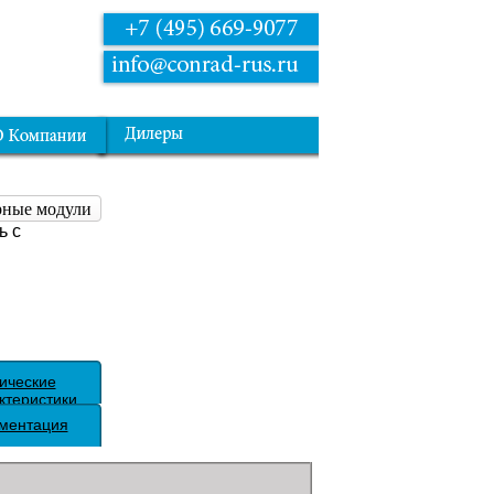
рные модули
ь с
ические
ктеристики
ментация