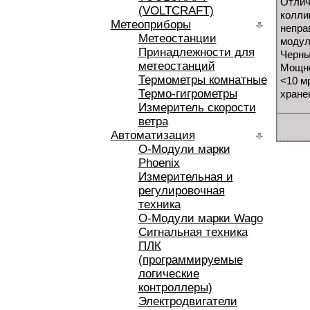
Отлич
(VOLTCRAFT)
колли
Метеоприборы
непра
Метеостанции
модул
Принадлежности для
Черны
метеостанций
Мощно
Термометры комнатные
<10 м
Термо-гигрометры
хранен
Измеритель скорости
ветра
Автоматизация
O-Модули марки
Phoenix
Измерительная и
регулировочная
техника
O-Модули марки Wago
Сигнальная техника
ПЛК
(программируемые
логические
контроллеры)
Электродвигатели