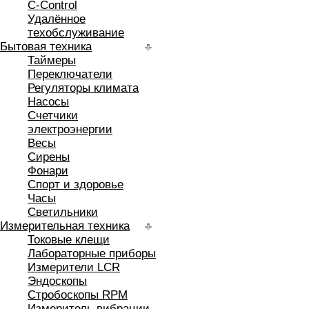
C-Control
Удалённое
техобслуживание
Бытовая техника
Таймеры
Переключатели
Регуляторы климата
Насосы
Счетчики
электроэнергии
Весы
Сирены
Фонари
Спорт и здоровье
Часы
Светильники
Измерительная техника
Токовые клещи
Лабораторные приборы
Измерители LCR
Эндоскопы
Стробоскопы RPM
Измеритель вибрации