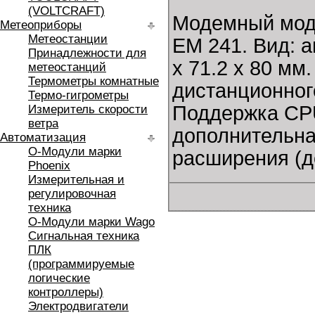
(VOLTCRAFT)
Модемный мод
Метеоприборы
Метеостанции
EM 241. Вид: 
Принадлежности для
x 71.2 x 80 мм
метеостанций
Термометры комнатные
дистанционног
Термо-гигрометры
Поддержка CP
Измеритель скорости
ветра
дополнительна
Автоматизация
O-Модули марки
расширения (д
Phoenix
Измерительная и
регулировочная
техника
O-Модули марки Wago
Сигнальная техника
ПЛК
(программируемые
логические
контроллеры)
Электродвигатели