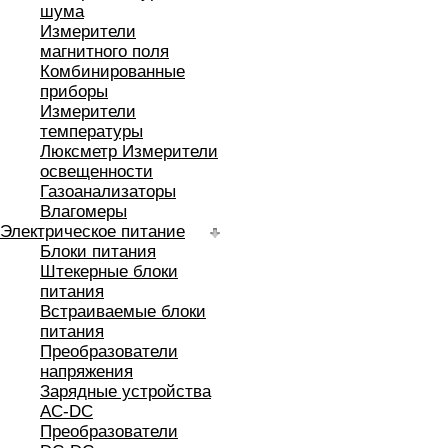
шума
Измерители
магнитного поля
Комбинированные
приборы
Измерители
температуры
Люксметр Измерители
освещенности
Газоанализаторы
Влагомеры
Электрическое питание
Блоки питания
Штекерные блоки
питания
Встраиваемые блоки
питания
Преобразователи
напряжения
Зарядные устройства
AC-DC
Преобразователи