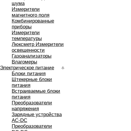
шума
Измерители
магнитного поля
Комбинированные
приборы
Измерители
температуры
Люксметр Измерители
освещенности
Газоанализаторы
Влагомеры
Электрическое питание
Блоки питания
Штекерные блоки
питания
Встраиваемые блоки
питания
Преобразователи
напряжения
Зарядные устройства
AC-DC
Преобразователи