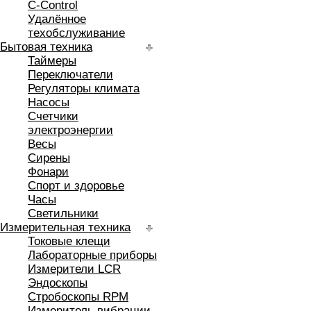
C-Control
Удалённое
техобслуживание
Бытовая техника
Таймеры
Переключатели
Регуляторы климата
Насосы
Счетчики
электроэнергии
Весы
Сирены
Фонари
Спорт и здоровье
Часы
Светильники
Измерительная техника
Токовые клещи
Лабораторные приборы
Измерители LCR
Эндоскопы
Стробоскопы RPM
Измеритель вибрации