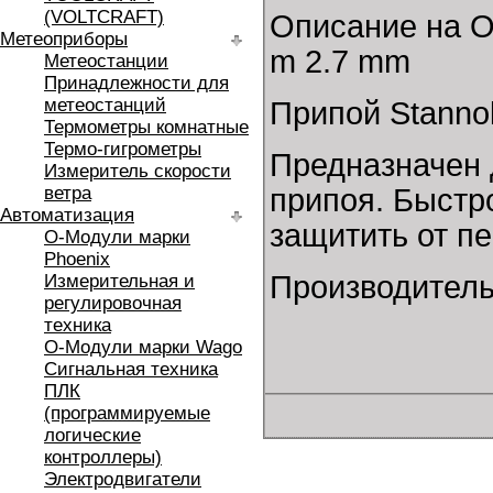
(VOLTCRAFT)
Описание на О
Метеоприборы
m 2.7 mm
Метеостанции
Принадлежности для
метеостанций
Припой Stannol
Термометры комнатные
Термо-гигрометры
Предназначен 
Измеритель скорости
ветра
припоя. Быстр
Автоматизация
защитить от п
O-Модули марки
Phoenix
Производитель:
Измерительная и
регулировочная
техника
O-Модули марки Wago
Сигнальная техника
ПЛК
(программируемые
логические
контроллеры)
Электродвигатели