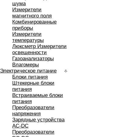
шума
Измерители
магнитного поля
Комбинированные
приборы
Измерители
температуры
Люксметр Измерители
освещенности
Газоанализаторы
Влагомеры
Электрическое питание
Блоки питания
Штекерные блоки
питания
Встраиваемые блоки
питания
Преобразователи
напряжения
Зарядные устройства
AC-DC
Преобразователи