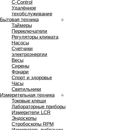
C-Control
Удалённое
техобслуживание
Бытовая техника
Таймеры
Переключатели
Регуляторы климата
Насосы
Счетчики
электроэнергии
Весы
Сирены
Фонари
Спорт и здоровье
Часы
Светильники
Измерительная техника
Токовые клещи
Лабораторные приборы
Измерители LCR
Эндоскопы
Стробоскопы RPM
Измеритель вибрации