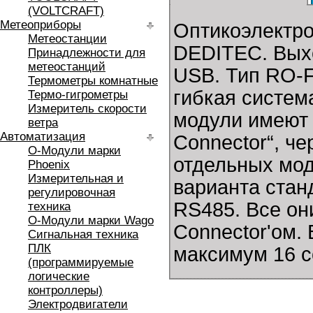
(VOLTCRAFT)
Метеоприборы
Оптикоэлектр
Метеостанции
DEDITEC. Выхо
Принадлежности для
метеостанций
USB. Тип RO-F
Термометры комнатные
гибкая систем
Термо-гигрометры
Измеритель скорости
модули имеют 
ветра
Автоматизация
Connector“, ч
O-Модули марки
отдельных мод
Phoenix
Измерительная и
варианта стан
регулировочная
RS485. Все о
техника
O-Модули марки Wago
Connector'ом.
Сигнальная техника
ПЛК
максимум 16 с
(программируемые
логические
контроллеры)
Электродвигатели