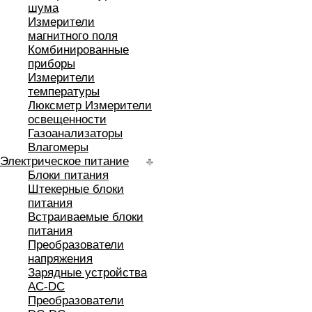
шума
Измерители
магнитного поля
Комбинированные
приборы
Измерители
температуры
Люксметр Измерители
освещенности
Газоанализаторы
Влагомеры
Электрическое питание
Блоки питания
Штекерные блоки
питания
Встраиваемые блоки
питания
Преобразователи
напряжения
Зарядные устройства
AC-DC
Преобразователи