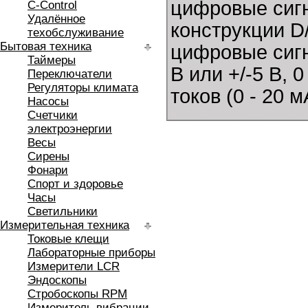
цифровые сигн
C-Control
Удалённое
конструкции D
техобслуживание
Бытовая техника
цифровые сигн
Таймеры
В или +/-5 В, 0
Переключатели
Регуляторы климата
токов (0 - 20 м
Насосы
Счетчики
электроэнергии
Весы
Сирены
Фонари
Спорт и здоровье
Часы
Светильники
Измерительная техника
Токовые клещи
Лабораторные приборы
Измерители LCR
Эндоскопы
Стробоскопы RPM
Измеритель вибрации