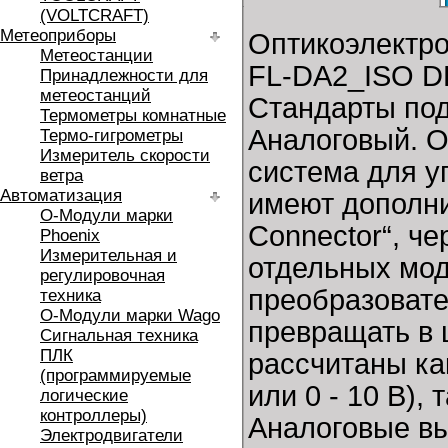
(VOLTCRAFT)
Метеоприборы
Оптикоэлектро
Метеостанции
FL-DA2_ISO DE
Принадлежности для
метеостанций
Стандарты под
Термометры комнатные
Аналоговый. О
Термо-гигрометры
Измеритель скорости
система для у
ветра
Автоматизация
имеют дополни
O-Модули марки
Connector“, ч
Phoenix
Измерительная и
отдельных мод
регулировочная
преобразоват
техника
O-Модули марки Wago
превращать в
Сигнальная техника
ПЛК
рассчитаны ка
(программируемые
или 0 - 10 В), 
логические
контроллеры)
Аналоговые в
Электродвигатели