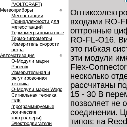
(VOLTCRAFT)
Метеоприборы
Оптикоэлектр
Метеостанции
входами RO-F
Принадлежности для
метеостанций
оптронные циф
Термометры комнатные
RO-FL-O16. В
Термо-гигрометры
Измеритель скорости
это гибкая си
ветра
Автоматизация
эти модули им
O-Модули марки
Flex-Connector
Phoenix
Измерительная и
несколько от
регулировочная
рассчитаны по
техника
O-Модули марки Wago
15 - 30 В пер
Сигнальная техника
ПЛК
позволяет не 
(программируемые
соединении. 
логические
контроллеры)
типов: на Reed
Электродвигатели