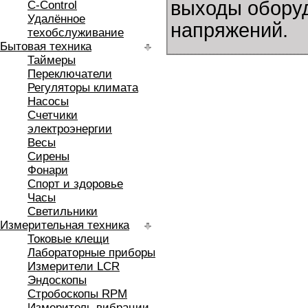
выходы обору
C-Control
Удалённое
напряжений.
техобслуживание
Бытовая техника
Таймеры
Переключатели
Регуляторы климата
Насосы
Счетчики
электроэнергии
Весы
Сирены
Фонари
Спорт и здоровье
Часы
Светильники
Измерительная техника
Токовые клещи
Лабораторные приборы
Измерители LCR
Эндоскопы
Стробоскопы RPM
Измеритель вибрации