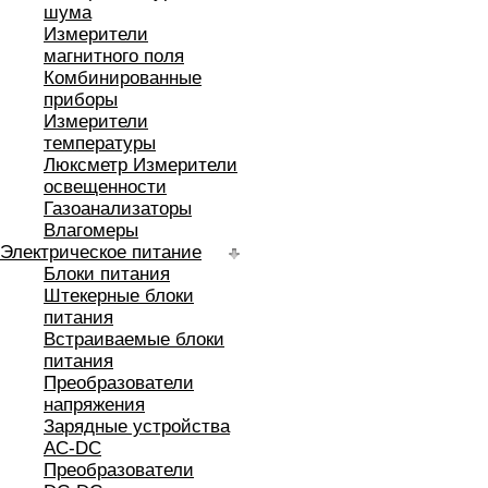
шума
Измерители
магнитного поля
Комбинированные
приборы
Измерители
температуры
Люксметр Измерители
освещенности
Газоанализаторы
Влагомеры
Электрическое питание
Блоки питания
Штекерные блоки
питания
Встраиваемые блоки
питания
Преобразователи
напряжения
Зарядные устройства
AC-DC
Преобразователи