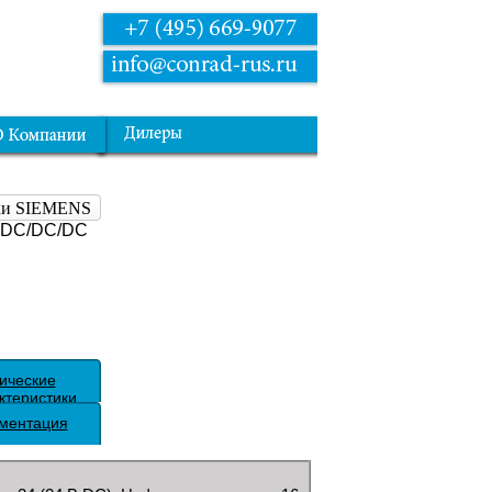
рки SIEMENS
6 DC/DC/DC
ические
ктеристики
ментация