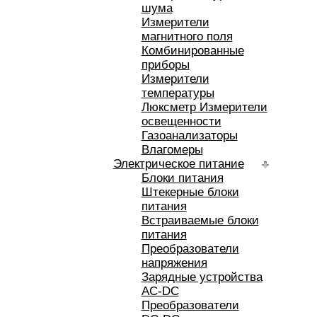
шума
Измерители
магнитного поля
Комбинированные
приборы
Измерители
температуры
Люксметр Измерители
освещенности
Газоанализаторы
Влагомеры
Электрическое питание
Блоки питания
Штекерные блоки
питания
Встраиваемые блоки
питания
Преобразователи
напряжения
Зарядные устройства
AC-DC
Преобразователи