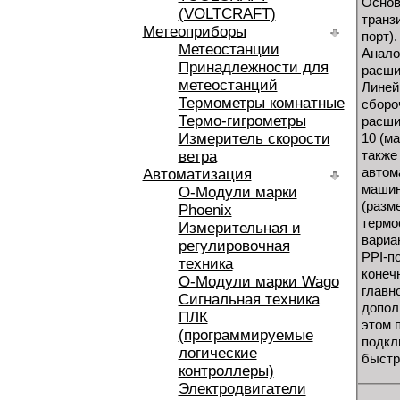
Основ
(VOLTCRAFT)
транз
Метеоприборы
порт)
Метеостанции
Анало
Принадлежности для
расши
метеостанций
Линей
Термометры комнатные
сборо
Термо-гигрометры
расши
Измеритель скорости
10 (м
также
ветра
автом
Автоматизация
машин
O-Модули марки
(разм
Phoenix
термо
Измерительная и
вариа
регулировочная
PPI-п
техника
конеч
O-Модули марки Wago
главн
Сигнальная техника
допол
ПЛК
этом 
(программируемые
подкл
логические
быстр
контроллеры)
Электродвигатели