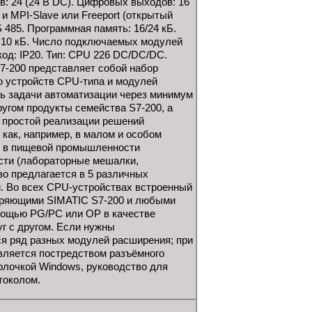
 24 (24 В DC). Цифровых выходов: 16
и MPI-Slave или Freeport (открытый
 485. Программная память: 16/24 кБ.
: 10 кБ. Число подключаемых модулей
од: IP20. Тип: CPU 226 DC/DC/DC.
7-200 представляет собой набор
ю устройств CPU-типа и модулей
ь задачи автоматизации через минимум
ругом продукты семейства S7-200, а
 простой реализации решений
 как, например, в малом и особом
, в пищевой промышленности
сти (лабораторные мешалки,
о предлагается в 5 различных
 Во всех CPU-устройствах встроенный
ширяющими SIMATIC S7-200 и любыми
мощью PG/PC или OP в качестве
г с другом. Если нужны
я ряд разных модулей расширения; при
вляется постредством разъёмного
олочкой Windows, руководство для
токолом.