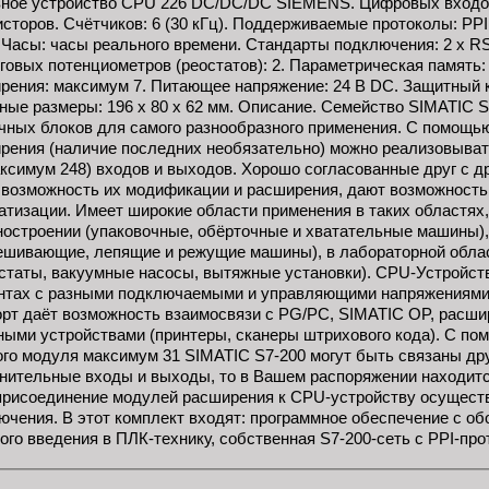
ное устройство CPU 226 DC/DC/DC SIEMENS. Цифровых входов:
исторов. Счётчиков: 6 (30 кГц). Поддерживаемые протоколы: PPI 
. Часы: часы реального времени. Стандарты подключения: 2 x RS
говых потенциометров (реостатов): 2. Параметрическая память
рения: максимум 7. Питающее напряжение: 24 В DC. Защитный к
ные размеры: 196 x 80 x 62 мм. Описание. Семейство SIMATIC S
чных блоков для самого разнообразного применения. С помощь
рения (наличие последних необязательно) можно реализовыват
аксимум 248) входов и выходов. Хорошо согласованные друг с д
 возможность их модификации и расширения, дают возможность
атизации. Имеет широкие области применения в таких областях,
остроении (упаковочные, обёрточные и хватательные машины)
ешивающие, лепящие и режущие машины), в лабораторной обла
статы, вакуумные насосы, вытяжные установки). CPU-Устройств
нтах с разными подключаемыми и управляющими напряжениями.
орт даёт возможность взаимосвязи с PG/PC, SIMATIC OP, рас
ными устройствами (принтеры, сканеры штрихового кода). С по
ого модуля максимум 31 SIMATIC S7-200 могут быть связаны дру
нительные входы и выходы, то в Вашем распоряжении находитс
присоединение модулей расширения к CPU-устройству осущест
ючения. В этот комплект входят: программное обеспечение с об
ого введения в ПЛК-технику, собственная S7-200-сеть с PPI-про