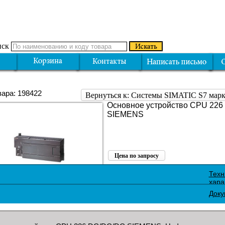
ск
вара: 198422
Вернуться к: Системы SIMATIC S7 ма
Основное устройство CPU 22
SIEMENS
Цена по запросу
Поделиться:
Техн
хара
Доку