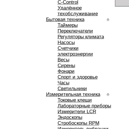
C-Control
Удалённое
техобслуживание
Бытовая техника
Таймеры
Переключатели
Регуляторы климата
Насосы
Счетчики
электроэнергии
Весы
Сирены
Фонари
Спорт и здоровье
Часы
Светильники
Измерительная техника
Токовые клещи
Лабораторные приборы
Измерители LCR
Эндоскопы
Стробоскопы RPM
Измеритель вибрации