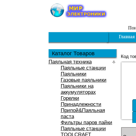
Пои
Каталог Товаров
Код то
Паяльная техника
Паяльные станции
Паяльники
Газовые паяльники
Паяльники на
аккумуляторах
Горелки
Принадлежности
Припой&Паяльная
паста
Фильтры паров пайки
Паяльные станции
TOOLCRAFT