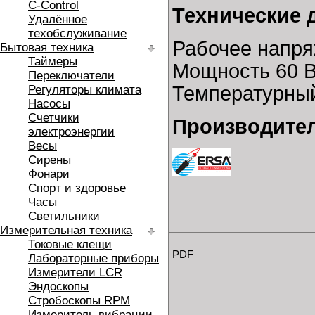
C-Control
Технические 
Удалённое
техобслуживание
Рабочее напря
Бытовая техника
Таймеры
Мощность 60 В
Переключатели
Температурный
Регуляторы климата
Насосы
Счетчики
Производител
электроэнергии
Весы
Сирены
Фонари
Спорт и здоровье
Часы
Светильники
Измерительная техника
Токовые клещи
PDF
Лабораторные приборы
Измерители LCR
Эндоскопы
Стробоскопы RPM
Измеритель вибрации