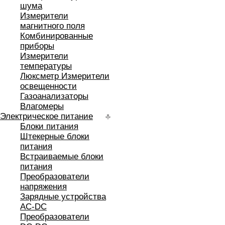
шума
Измерители
магнитного поля
Комбинированные
приборы
Измерители
температуры
Люксметр Измерители
освещенности
Газоанализаторы
Влагомеры
Электрическое питание
Блоки питания
Штекерные блоки
питания
Встраиваемые блоки
питания
Преобразователи
напряжения
Зарядные устройства
AC-DC
Преобразователи