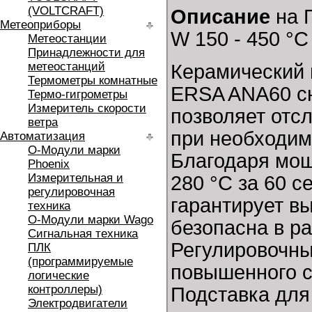
(VOLTCRAFT)
Описание
на 
Метеоприборы
W 150 - 450 °C
Метеостанции
Принадлежности для
метеостанций
Керамический 
Термометры комнатные
ERSA ANA60 сн
Термо-гигрометры
Измеритель скорости
позволяет отс
ветра
при необходим
Автоматизация
O-Модули марки
Благодаря мощ
Phoenix
Измерительная и
280 °C за 60 
регулировочная
гарантирует в
техника
O-Модули марки Wago
безопасна в ра
Сигнальная техника
Регулировочны
ПЛК
(программируемые
повышенного с
логические
контроллеры)
Подставка для
Электродвигатели