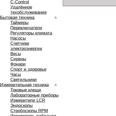
C-Control
Удалённое
техобслуживание
Бытовая техника
Таймеры
Переключатели
Регуляторы климата
Насосы
Счетчики
электроэнергии
Весы
Сирены
Фонари
Спорт и здоровье
Часы
Светильники
Измерительная техника
Токовые клещи
Лабораторные приборы
Измерители LCR
Эндоскопы
Стробоскопы RPM
Измеритель вибрации