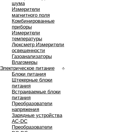
шума
Измерители
магнитного поля
Комбинированные
приборы
Измерители
температуры
Люксметр Измерители
освещенности
Газоанализаторы
Влагомеры
Электрическое питание
Блоки питания
Штекерные блоки
питания
Встраиваемые блоки
питания
Преобразователи
напряжения
Зарядные устройства
AC-DC
Преобразователи