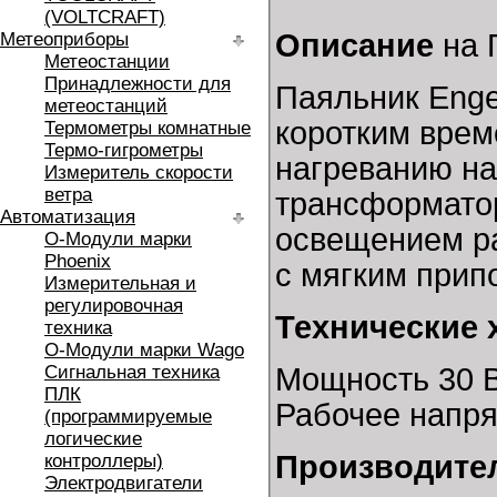
(VOLTCRAFT)
Описание
на 
Метеоприборы
Метеостанции
Принадлежности для
Паяльник Enge
метеостанций
коротким врем
Термометры комнатные
Термо-гигрометры
нагреванию на
Измеритель скорости
ветра
трансформато
Автоматизация
освещением ра
O-Модули марки
Phoenix
с мягким прип
Измерительная и
регулировочная
Технические 
техника
O-Модули марки Wago
Сигнальная техника
Мощность 30 
ПЛК
Рабочее напря
(программируемые
логические
Производите
контроллеры)
Электродвигатели