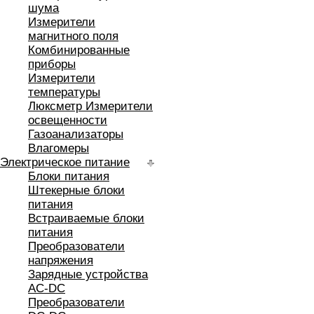
шума
Измерители
магнитного поля
Комбинированные
приборы
Измерители
температуры
Люксметр Измерители
освещенности
Газоанализаторы
Влагомеры
Электрическое питание
Блоки питания
Штекерные блоки
питания
Встраиваемые блоки
питания
Преобразователи
напряжения
Зарядные устройства
AC-DC
Преобразователи