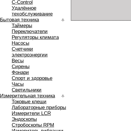
C-Control
Удалённое
техобслуживание
Бытовая техника
Таймеры
Переключатели
Регуляторы климата
Насосы
Счетчики
электроэнергии
Весы
Сирены
Фонари
Спорт и здоровье
Часы
Светильники
Измерительная техника
Токовые клещи
Лабораторные приборы
Измерители LCR
Эндоскопы
Стробоскопы RPM
Измеритель вибрации