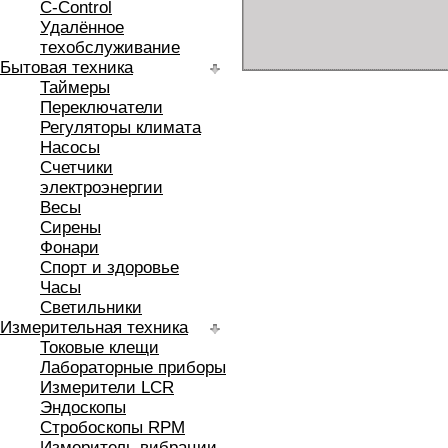
C-Control
Удалённое
техобслуживание
Бытовая техника
Таймеры
Переключатели
Регуляторы климата
Насосы
Счетчики
электроэнергии
Весы
Сирены
Фонари
Спорт и здоровье
Часы
Светильники
Измерительная техника
Токовые клещи
Лабораторные приборы
Измерители LCR
Эндоскопы
Стробоскопы RPM
Измеритель вибрации