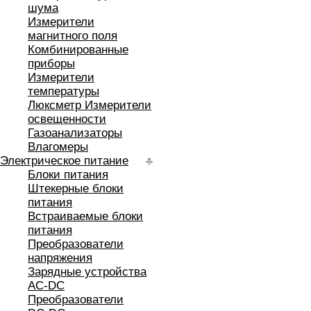
шума
Измерители
магнитного поля
Комбинированные
приборы
Измерители
температуры
Люксметр Измерители
освещенности
Газоанализаторы
Влагомеры
Электрическое питание
Блоки питания
Штекерные блоки
питания
Встраиваемые блоки
питания
Преобразователи
напряжения
Зарядные устройства
AC-DC
Преобразователи