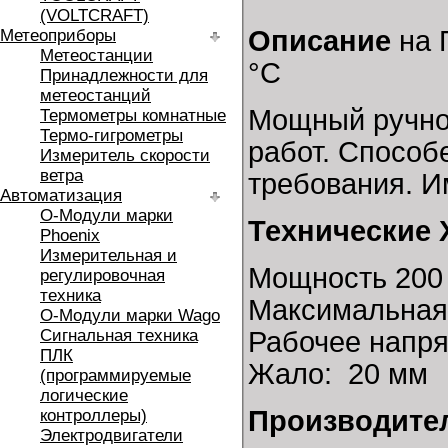
(VOLTCRAFT)
Описание
на 
Метеоприборы
Метеостанции
°C
Принадлежности для
метеостанций
Мощный ручно
Термометры комнатные
Термо-гигрометры
работ. Способ
Измеритель скорости
ветра
требования. И
Автоматизация
O-Модули марки
Технические 
Phoenix
Измерительная и
Мощность 200
регулировочная
техника
Максимальная 
O-Модули марки Wago
Сигнальная техника
Рабочее напря
ПЛК
Жало: 20 мм
(программируемые
логические
Производите
контроллеры)
Электродвигатели