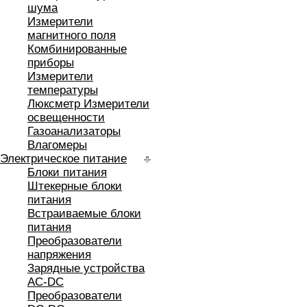
шума
Измерители
магнитного поля
Комбинированные
приборы
Измерители
температуры
Люксметр Измерители
освещенности
Газоанализаторы
Влагомеры
Электрическое питание
Блоки питания
Штекерные блоки
питания
Встраиваемые блоки
питания
Преобразователи
напряжения
Зарядные устройства
AC-DC
Преобразователи