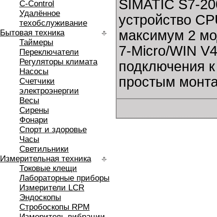
SIMATIC S7-20
C-Control
Удалённое
устройство CP
техобслуживание
максимум 2 мо
Бытовая техника
Таймеры
7-Micro/WIN V
Переключатели
Регуляторы климата
подключения к
Насосы
простым монта
Счетчики
электроэнергии
Весы
Сирены
Фонари
Спорт и здоровье
Часы
Светильники
Измерительная техника
Токовые клещи
Лабораторные приборы
Измерители LCR
Эндоскопы
Стробоскопы RPM
Измеритель вибрации