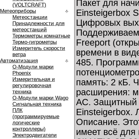
Пакет для нач
(VOLTCRAFT)
Einsteigerbox 
Метеоприборы
Метеостанции
Цифровых выход
Принадлежности для
метеостанций
Поддерживаемы
Термометры комнатные
Freeport (откр
Термо-гигрометры
Измеритель скорости
времени в вид
ветра
485. Программ
Автоматизация
O-Модули марки
потенциометро
Phoenix
Измерительная и
память: 2 кБ.
регулировочная
расширения: м
техника
O-Модули марки Wago
АC. Защитный к
Сигнальная техника
Einsteigerbox.
ПЛК
(программируемые
Описание. Это
логические
контроллеры)
имеет всё для
Электродвигатели