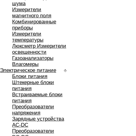
шума
Измерители
магнитного поля
Комбинированные
приборы
Измерители
температуры
Люксметр Измерители
освещенности
Газоанализаторы
Влагомеры
Электрическое питание
Блоки питания
Штекерные блоки
питания
Встраиваемые блоки
питания
Преобразователи
напряжения
Зарядные устройства
AC-DC
Преобразователи