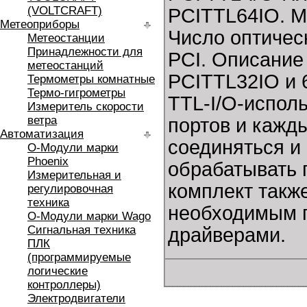
(VOLTCRAFT)
PCITTL64IO. Мо
Метеоприборы
Число оптичес
Метеостанции
Принадлежности для
PCI. Описание
метеостанций
PCITTL32IO и 
Термометры комнатные
Термо-гигрометры
TTL-I/O-испол
Измеритель скорости
ветра
портов и кажд
Автоматизация
соединяться и 
O-Модули марки
Phoenix
обрабатывать 
Измерительная и
комплект также
регулировочная
техника
необходимым 
O-Модули марки Wago
Сигнальная техника
драйверами.
ПЛК
(программируемые
логические
контроллеры)
Электродвигатели