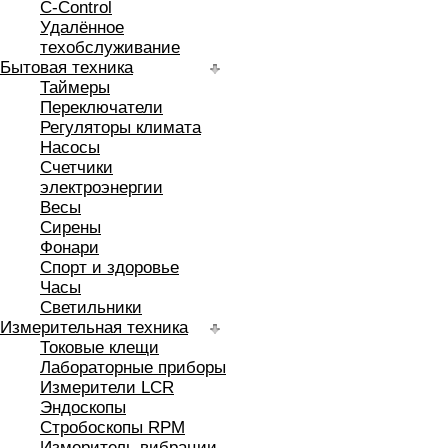
C-Control
Удалённое
техобслуживание
Бытовая техника
Таймеры
Переключатели
Регуляторы климата
Насосы
Счетчики
электроэнергии
Весы
Сирены
Фонари
Спорт и здоровье
Часы
Светильники
Измерительная техника
Токовые клещи
Лабораторные приборы
Измерители LCR
Эндоскопы
Стробоскопы RPM
Измеритель вибрации