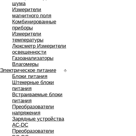
шума
Измерители
магнитного поля
Комбинированные
приборы
Измерители
температуры
Люксметр Измерители
освещенности
Газоанализаторы
Влагомеры
Электрическое питание
Блоки питания
Штекерные блоки
питания
Встраиваемые блоки
питания
Преобразователи
напряжения
Зарядные устройства
AC-DC
Преобразователи