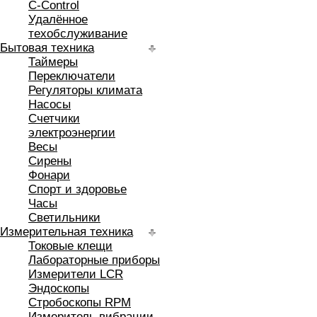
C-Control
Удалённое
техобслуживание
Бытовая техника
Таймеры
Переключатели
Регуляторы климата
Насосы
Счетчики
электроэнергии
Весы
Сирены
Фонари
Спорт и здоровье
Часы
Светильники
Измерительная техника
Токовые клещи
Лабораторные приборы
Измерители LCR
Эндоскопы
Стробоскопы RPM
Измеритель вибрации