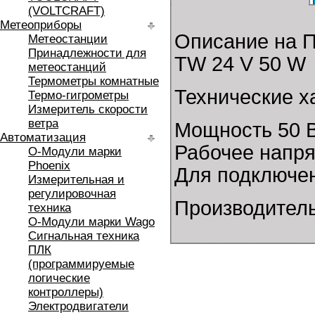
(VOLTCRAFT)
Метеоприборы
Описание на П
Метеостанции
Принадлежности для
TW 24 V 50 W
метеостанций
Термометры комнатные
Технические х
Термо-гигрометры
Измеритель скорости
ветра
Мощность 50 
Автоматизация
Рабочее напря
O-Модули марки
Phoenix
Для подключен
Измерительная и
регулировочная
Производитель:
техника
O-Модули марки Wago
Сигнальная техника
ПЛК
(программируемые
логические
контроллеры)
Электродвигатели