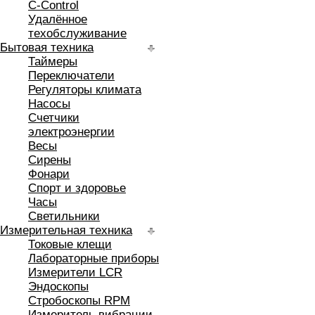
C-Control
Удалённое
техобслуживание
Бытовая техника
Таймеры
Переключатели
Регуляторы климата
Насосы
Счетчики
электроэнергии
Весы
Сирены
Фонари
Спорт и здоровье
Часы
Светильники
Измерительная техника
Токовые клещи
Лабораторные приборы
Измерители LCR
Эндоскопы
Стробоскопы RPM
Измеритель вибрации