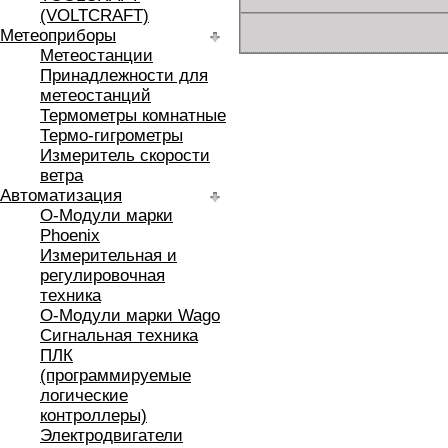
(VOLTCRAFT)
Метеоприборы
Метеостанции
Принадлежности для
метеостанций
Термометры комнатные
Термо-гигрометры
Измеритель скорости
ветра
Автоматизация
O-Модули марки
Phoenix
Измерительная и
регулировочная
техника
O-Модули марки Wago
Сигнальная техника
ПЛК
(программируемые
логические
контроллеры)
Электродвигатели