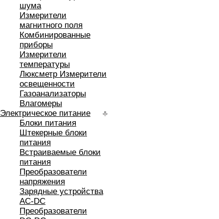
шума
Измерители
магнитного поля
Комбинированные
приборы
Измерители
температуры
Люксметр Измерители
освещенности
Газоанализаторы
Влагомеры
Электрическое питание
Блоки питания
Штекерные блоки
питания
Встраиваемые блоки
питания
Преобразователи
напряжения
Зарядные устройства
AC-DC
Преобразователи