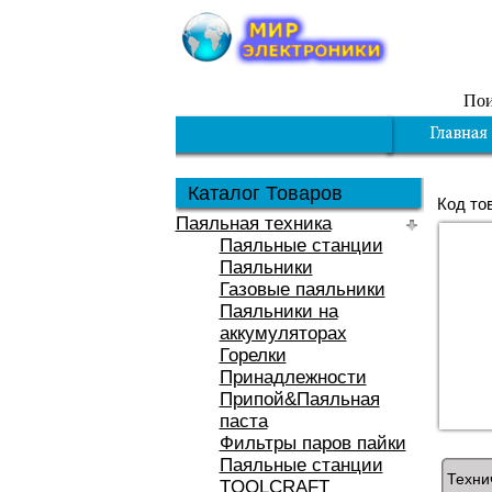
Пои
Каталог Товаров
Код то
Паяльная техника
Паяльные станции
Паяльники
Газовые паяльники
Паяльники на
аккумуляторах
Горелки
Принадлежности
Припой&Паяльная
паста
Фильтры паров пайки
Паяльные станции
Техни
TOOLCRAFT