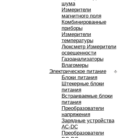
шума
Измерители
магнитного поля
Комбинированные
приборы
Измерители
температуры
Люксметр Измерители
освещенности
Газоанализаторы
Влагомеры
Электрическое питание
Блоки питания
Штекерные блоки
питания
Встраиваемые блоки
питания
Преобразователи
напряжения
Зарядные устройства
AC-DC
Преобразователи