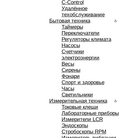
C-Control
Удалённое
техобслуживание
Бытовая техника
Таймеры
Переключатели
Регуляторы климата
Насосы
Счетчики
электроэнергии
Весы
Сирены
Фонари
Спорт и здоровье
Часы
Светильники
Измерительная техника
Токовые клещи
Лабораторные приборы
Измерители LCR
Эндоскопы
Стробоскопы RPM
Измеритель вибрации