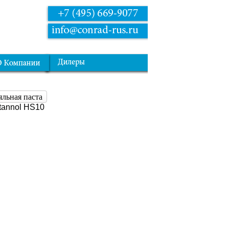
льная паста
annol HS10