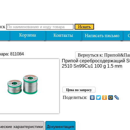
ск
вара: 811084
Вернуться к: Припой&Пая
Припой серебросодержащий St
2510 Sn99Cu1 100 g 1.5 mm
Цена по запросу
Поделиться:
ческие характеристики
Документация