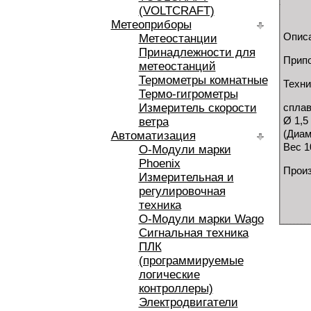
(VOLTCRAFT)
Метеоприборы
Описа
Метеостанции
Принадлежности для
Припо
метеостанций
Термометры комнатные
Техни
Термо-гигрометры
Измеритель скорости
спла
Ø 1,5
ветра
(Диам
Автоматизация
Вес 1
O-Модули марки
Phoenix
Произ
Измерительная и
регулировочная
техника
O-Модули марки Wago
Сигнальная техника
ПЛК
(программируемые
логические
контроллеры)
Электродвигатели