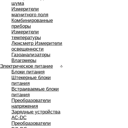
шума
Измерители
магнитного поля
Комбинированные
приборы
Измерители
температуры
Люксметр Измерители
освещенности
Газоанализаторы
Влагомеры
Электрическое питание
Блоки питания
Штекерные блоки
питания
Встраиваемые блоки
питания
Преобразователи
напряжения
Зарядные устройства
AC-DC
Преобразователи