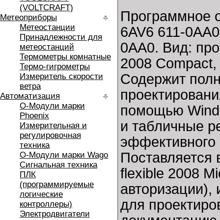
(VOLTCRAFT)
Программное о
Метеоприборы
Метеостанции
6AV6 611-0AA0
Принадлежности для
0AA0. Вид: пр
метеостанций
Термометры комнатные
2008 Compact,
Термо-гигрометры
Содержит полн
Измеритель скорости
ветра
проектировани
Автоматизация
O-Модули марки
помощью Windo
Phoenix
и табличные р
Измерительная и
регулировочная
эффективного 
техника
Поставляется 
O-Модули марки Wago
Сигнальная техника
flexible 2008 
ПЛК
(программируемые
авторизации),
логические
для проектиро
контроллеры)
Электродвигатели