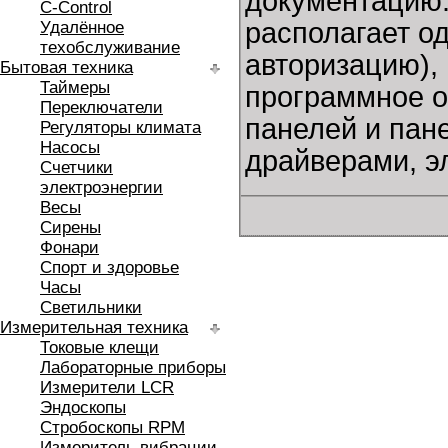
документацию. 
C-Control
располагает о
Удалённое
техобслуживание
авторизацию),
Бытовая техника
Таймеры
программное о
Переключатели
панелей и пан
Регуляторы климата
Насосы
драйверами, э
Счетчики
электроэнергии
Весы
Сирены
Фонари
Спорт и здоровье
Часы
Светильники
Измерительная техника
Токовые клещи
Лабораторные приборы
Измерители LCR
Эндоскопы
Стробоскопы RPM
Измеритель вибрации