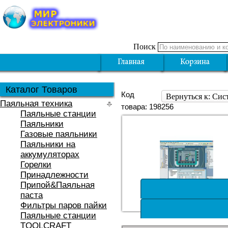
Поиск
Каталог Товаров
Код
Вернуться к: Си
Паяльная техника
товара: 198256
Паяльные станции
Паяльники
Газовые паяльники
Паяльники на
аккумуляторах
Горелки
Принадлежности
Припой&Паяльная
паста
Фильтры паров пайки
Паяльные станции
TOOLCRAFT