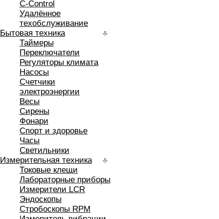
C-Control
Удалённое
техобслуживание
Бытовая техника
Таймеры
Переключатели
Регуляторы климата
Насосы
Счетчики
электроэнергии
Весы
Сирены
Фонари
Спорт и здоровье
Часы
Светильники
Измерительная техника
Токовые клещи
Лабораторные приборы
Измерители LCR
Эндоскопы
Стробоскопы RPM
Измеритель вибрации