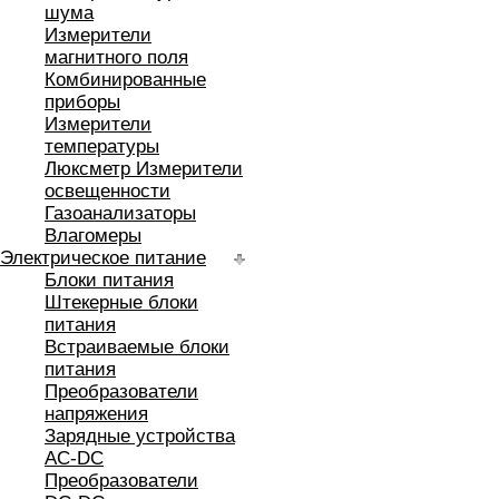
шума
Измерители
магнитного поля
Комбинированные
приборы
Измерители
температуры
Люксметр Измерители
освещенности
Газоанализаторы
Влагомеры
Электрическое питание
Блоки питания
Штекерные блоки
питания
Встраиваемые блоки
питания
Преобразователи
напряжения
Зарядные устройства
AC-DC
Преобразователи