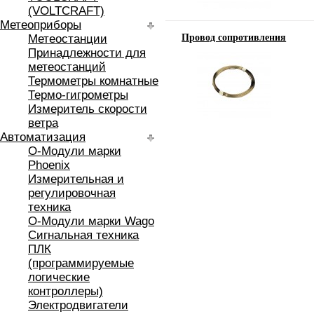
(VOLTCRAFT)
Метеоприборы
Метеостанции
Провод сопротивления
Принадлежности для
метеостанций
Термометры комнатные
Термо-гигрометры
Измеритель скорости
ветра
Автоматизация
O-Модули марки
Phoenix
Измерительная и
регулировочная
техника
O-Модули марки Wago
Сигнальная техника
ПЛК
(программируемые
логические
контроллеры)
Электродвигатели