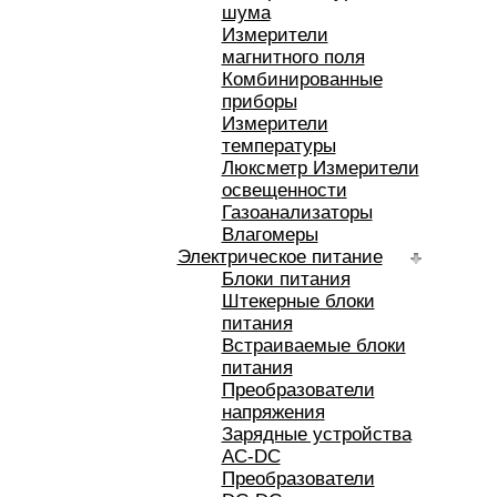
шума
Измерители
магнитного поля
Комбинированные
приборы
Измерители
температуры
Люксметр Измерители
освещенности
Газоанализаторы
Влагомеры
Электрическое питание
Блоки питания
Штекерные блоки
питания
Встраиваемые блоки
питания
Преобразователи
напряжения
Зарядные устройства
AC-DC
Преобразователи