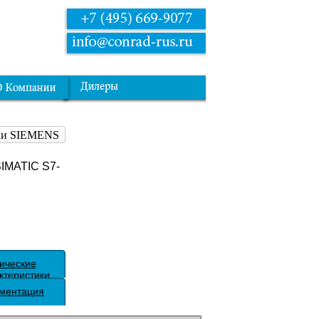
рки SIEMENS
SIMATIC S7-
ические
ктеристики
ментация