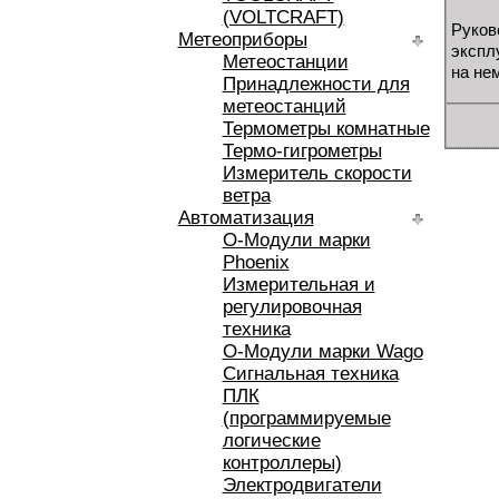
(VOLTCRAFT)
Руков
Метеоприборы
экспл
Метеостанции
на не
Принадлежности для
метеостанций
Термометры комнатные
Термо-гигрометры
Измеритель скорости
ветра
Автоматизация
O-Модули марки
Phoenix
Измерительная и
регулировочная
техника
O-Модули марки Wago
Сигнальная техника
ПЛК
(программируемые
логические
контроллеры)
Электродвигатели