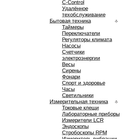
C-Control
Удалённое
техобслуживание
Бытовая техника
Таймеры
Переключатели
Регуляторы климата
Насосы
Счетчики
электроэнергии
Весы
Сирены
Фонари
Спорт и здоровье
Часы
Светильники
Измерительная техника
Токовые клещи
Лабораторные приборы
Измерители LCR
Эндоскопы
Стробоскопы RPM
Измеритель вибрации