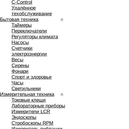
C-Control
Удалённое
техобслуживание
Бытовая техника
Таймеры
Переключатели
Регуляторы климата
Насосы
Счетчики
электроэнергии
Весы
Сирены
Фонари
Спорт и здоровье
Часы
Светильники
Измерительная техника
Токовые клещи
Лабораторные приборы
Измерители LCR
Эндоскопы
Стробоскопы RPM
Измеритель вибрации