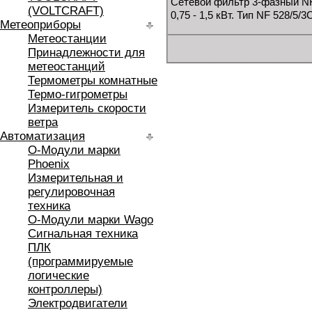
Сетевой фильтр 3-фазный NF
(VOLTCRAFT)
0,75 - 1,5 кВт. Тип NF 528/5/3
Метеоприборы
Метеостанции
Принадлежности для
метеостанций
Термометры комнатные
Термо-гигрометры
Измеритель скорости
ветра
Автоматизация
O-Модули марки
Phoenix
Измерительная и
регулировочная
техника
O-Модули марки Wago
Сигнальная техника
ПЛК
(программируемые
логические
контроллеры)
Электродвигатели