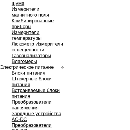
шума
Измерители
магнитного поля
Комбинированные
приборы
Измерители
температуры
Люксметр Измерители
освещенности
Газоанализаторы
Влагомеры
Электрическое питание
Блоки питания
Штекерные блоки
питания
Встраиваемые блоки
питания
Преобразователи
напряжения
Зарядные устройства
AC-DC
Преобразователи