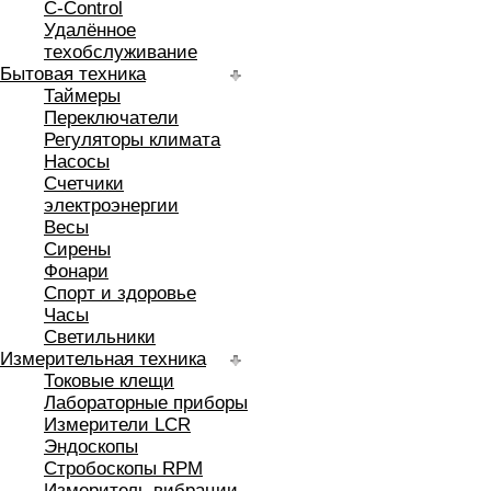
C-Control
Удалённое
техобслуживание
Бытовая техника
Таймеры
Переключатели
Регуляторы климата
Насосы
Счетчики
электроэнергии
Весы
Сирены
Фонари
Спорт и здоровье
Часы
Светильники
Измерительная техника
Токовые клещи
Лабораторные приборы
Измерители LCR
Эндоскопы
Стробоскопы RPM
Измеритель вибрации