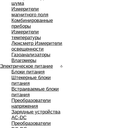
шума
Измерители
магнитного поля
Комбинированные
приборы
Измерители
температуры
Люксметр Измерители
освещенности
Газоанализаторы
Влагомеры
Электрическое питание
Блоки питания
Штекерные блоки
питания
Встраиваемые блоки
питания
Преобразователи
напряжения
Зарядные устройства
AC-DC
Преобразователи