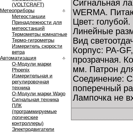
Сигнальная ла
(VOLTCRAFT)
WERMA. Питающ
Метеоприборы
Метеостанции
Цвет: голубой.
Принадлежности для
метеостанций
Линейные разм
Термометры комнатные
Вид светоотдач
Термо-гигрометры
Измеритель скорости
Корпус: PA-GF,
ветра
прозрачная. Ко
Автоматизация
O-Модули марки
мм. Патрон для
Phoenix
Измерительная и
Соединение: C
регулировочная
поперечный ра
техника
O-Модули марки Wago
Лампочка не вх
Сигнальная техника
ПЛК
(программируемые
логические
контроллеры)
Электродвигатели