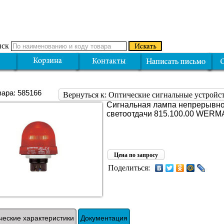
ск
вара: 585166
Вернуться к: Оптические сигнальные устро
Сигнальная лампа непрерывн
светоотдачи 815.100.00 WERM
Цена по запросу
Поделиться:
ческие характеристики
Документация