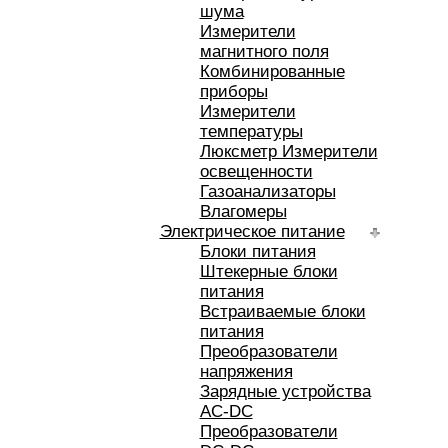
шума
Измерители
магнитного поля
Комбинированные
приборы
Измерители
температуры
Люксметр Измерители
освещенности
Газоанализаторы
Влагомеры
Электрическое питание
Блоки питания
Штекерные блоки
питания
Встраиваемые блоки
питания
Преобразователи
напряжения
Зарядные устройства
AC-DC
Преобразователи