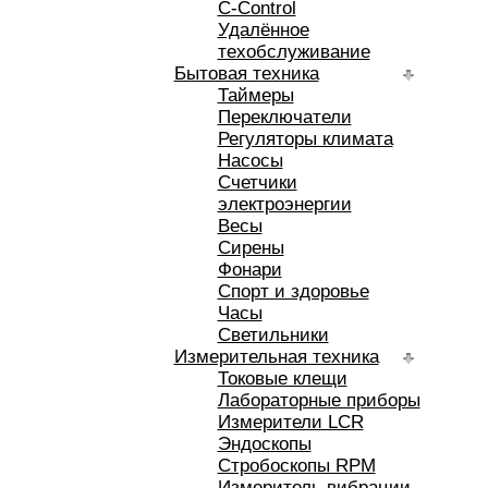
C-Control
Удалённое
техобслуживание
Бытовая техника
Таймеры
Переключатели
Регуляторы климата
Насосы
Счетчики
электроэнергии
Весы
Сирены
Фонари
Спорт и здоровье
Часы
Светильники
Измерительная техника
Токовые клещи
Лабораторные приборы
Измерители LCR
Эндоскопы
Стробоскопы RPM
Измеритель вибрации