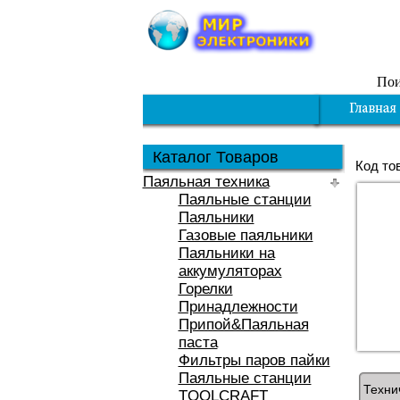
Пои
Каталог Товаров
Код то
Паяльная техника
Паяльные станции
Паяльники
Газовые паяльники
Паяльники на
аккумуляторах
Горелки
Принадлежности
Припой&Паяльная
паста
Фильтры паров пайки
Паяльные станции
Техни
TOOLCRAFT