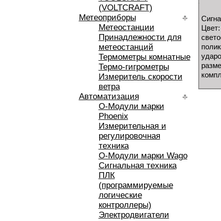
(VOLTCRAFT)
Метеоприборы
Сигна
Метеостанции
Цвет:
Принадлежности для
свето
метеостанций
полик
ударо
Термометры комнатные
разме
Термо-гигрометры
компл
Измеритель скорости
ветра
Автоматизация
O-Модули марки
Phoenix
Измерительная и
регулировочная
техника
O-Модули марки Wago
Сигнальная техника
ПЛК
(программируемые
логические
контроллеры)
Электродвигатели