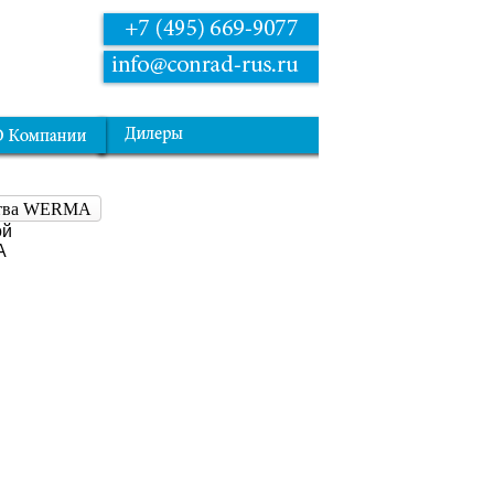
йства WERMA
ой
A