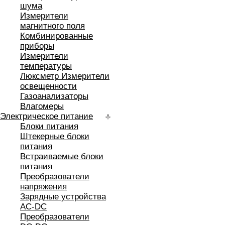
шума
Измерители
магнитного поля
Комбинированные
приборы
Измерители
температуры
Люксметр Измерители
освещенности
Газоанализаторы
Влагомеры
Электрическое питание
Блоки питания
Штекерные блоки
питания
Встраиваемые блоки
питания
Преобразователи
напряжения
Зарядные устройства
AC-DC
Преобразователи