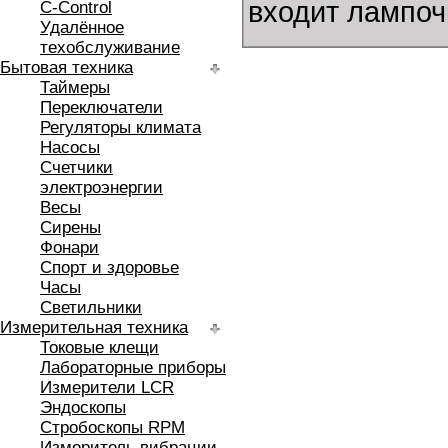
входит лампоч
C-Control
Удалённое
техобслуживание
Бытовая техника
Таймеры
Переключатели
Регуляторы климата
Насосы
Счетчики
электроэнергии
Весы
Сирены
Фонари
Спорт и здоровье
Часы
Светильники
Измерительная техника
Токовые клещи
Лабораторные приборы
Измерители LCR
Эндоскопы
Стробоскопы RPM
Измеритель вибрации