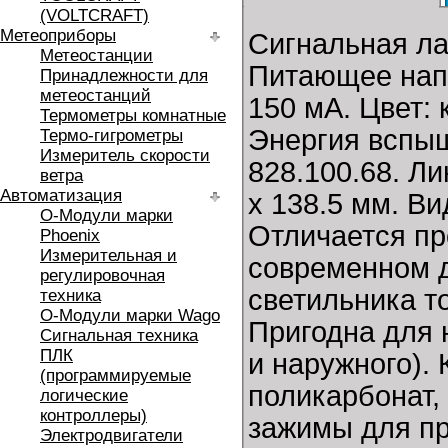
(VOLTCRAFT)
Метеоприборы
Сигнальная л
Метеостанции
Питающее напр
Принадлежности для
метеостанций
150 мА. Цвет: 
Термометры комнатные
Энергия вспышк
Термо-гигрометры
Измеритель скорости
828.100.68. Л
ветра
Автоматизация
x 138.5 мм. В
O-Модули марки
Отличается пр
Phoenix
Измерительная и
современном д
регулировочная
светильника т
техника
O-Модули марки Wago
Пригодна для 
Сигнальная техника
ПЛК
и наружного).
(программируемые
поликарбонат,
логические
контроллеры)
зажимы для про
Электродвигатели