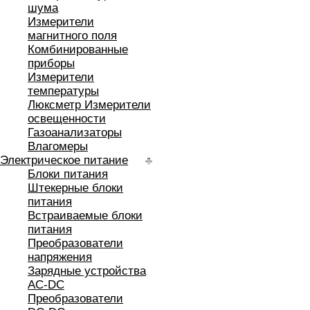
шума
Измерители
магнитного поля
Комбинированные
приборы
Измерители
температуры
Люксметр Измерители
освещенности
Газоанализаторы
Влагомеры
Электрическое питание
Блоки питания
Штекерные блоки
питания
Встраиваемые блоки
питания
Преобразователи
напряжения
Зарядные устройства
AC-DC
Преобразователи