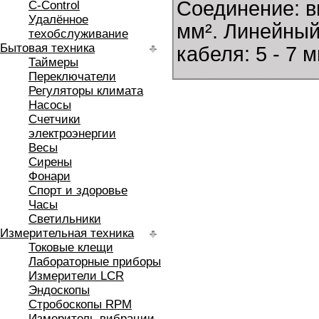
Соединение: в
C-Control
Удалённое
мм². Линейны
техобслуживание
Бытовая техника
кабеля: 5 - 7 м
Таймеры
Переключатели
Регуляторы климата
Насосы
Счетчики
электроэнергии
Весы
Сирены
Фонари
Спорт и здоровье
Часы
Светильники
Измерительная техника
Токовые клещи
Лабораторные приборы
Измерители LCR
Эндоскопы
Стробоскопы RPM
Измеритель вибрации