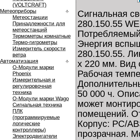
(VOLTCRAFT)
Метеоприборы
Сигнальная св
Метеостанции
280.150.55 W
Принадлежности для
метеостанций
Потребляемый 
Термометры комнатные
Энергия вспыш
Термо-гигрометры
Измеритель скорости
280.150.55. Л
ветра
Автоматизация
x 220 мм. Вид
O-Модули марки
Рабочая темпер
Phoenix
Измерительная и
Дополнительны
регулировочная
50 000 ч. Опи
техника
O-Модули марки Wago
может монтиро
Сигнальная техника
ПЛК
помещений. От
(программируемые
Корпус: PC/AB
логические
контроллеры)
прозрачная. М
Электродвигатели