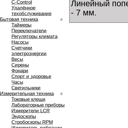
Линейный попе
C-Control
Удалённое
- 7 мм.
техобслуживание
Бытовая техника
Таймеры
Переключатели
Регуляторы климата
Насосы
Счетчики
электроэнергии
Весы
Сирены
Фонари
Спорт и здоровье
Часы
Светильники
Измерительная техника
Токовые клещи
Лабораторные приборы
Измерители LCR
Эндоскопы
Стробоскопы RPM
Измеритель вибрации