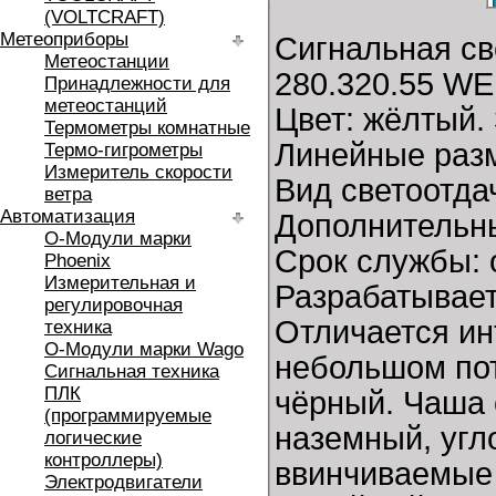
(VOLTCRAFT)
Метеоприборы
Сигнальная св
Метеостанции
280.320.55 W
Принадлежности для
метеостанций
Цвет: жёлтый. 
Термометры комнатные
Линейные разм
Термо-гигрометры
Измеритель скорости
Вид светоотда
ветра
Автоматизация
Дополнительны
O-Модули марки
Срок службы: 
Phoenix
Измерительная и
Разрабатывает
регулировочная
Отличается и
техника
O-Модули марки Wago
небольшом пот
Сигнальная техника
ПЛК
чёрный. Чаша 
(программируемые
наземный, угл
логические
контроллеры)
ввинчиваемые 
Электродвигатели