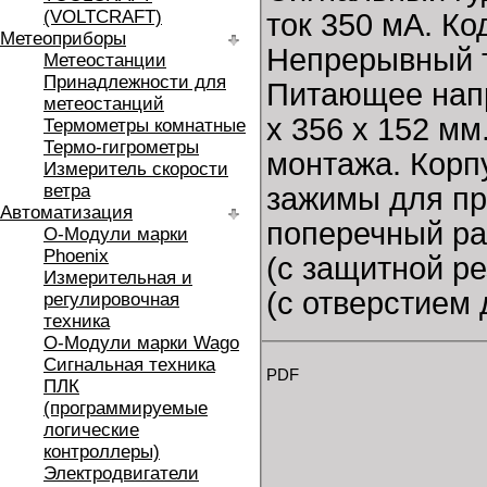
(VOLTCRAFT)
ток 350 мА. Ко
Метеоприборы
Непрерывный то
Метеостанции
Принадлежности для
Питающее нап
метеостанций
x 356 x 152 мм
Термометры комнатные
Термо-гигрометры
монтажа. Корп
Измеритель скорости
ветра
зажимы для пр
Автоматизация
поперечный ра
O-Модули марки
Phoenix
(с защитной ре
Измерительная и
(с отверстием 
регулировочная
техника
O-Модули марки Wago
Сигнальная техника
PDF
ПЛК
(программируемые
логические
контроллеры)
Электродвигатели