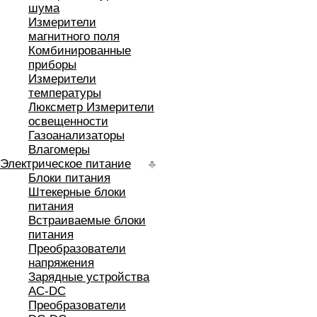
шума
Измерители
магнитного поля
Комбинированные
приборы
Измерители
температуры
Люксметр Измерители
освещенности
Газоанализаторы
Влагомеры
Электрическое питание
Блоки питания
Штекерные блоки
питания
Встраиваемые блоки
питания
Преобразователи
напряжения
Зарядные устройства
AC-DC
Преобразователи