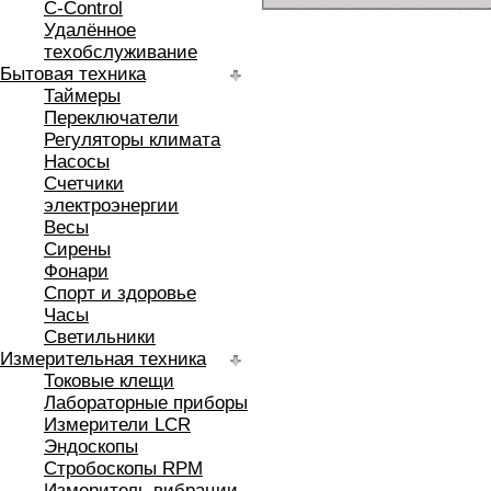
C-Control
Удалённое
техобслуживание
Бытовая техника
Таймеры
Переключатели
Регуляторы климата
Насосы
Счетчики
электроэнергии
Весы
Сирены
Фонари
Спорт и здоровье
Часы
Светильники
Измерительная техника
Токовые клещи
Лабораторные приборы
Измерители LCR
Эндоскопы
Стробоскопы RPM
Измеритель вибрации