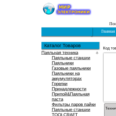
Пои
Каталог Товаров
Код то
Паяльная техника
Паяльные станции
Паяльники
Газовые паяльники
Паяльники на
аккумуляторах
Горелки
Принадлежности
Припой&Паяльная
паста
Фильтры паров пайки
Техни
Паяльные станции
TOOLCRAFT