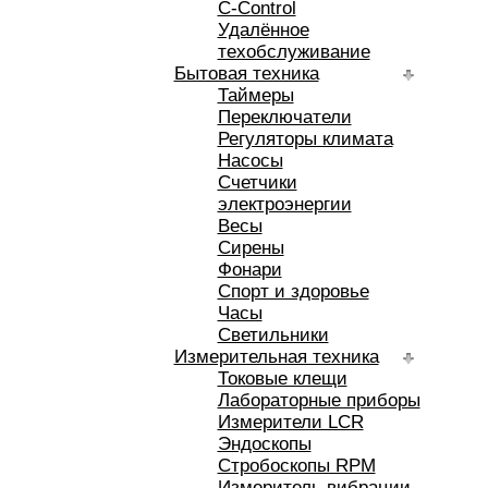
C-Control
Удалённое
техобслуживание
Бытовая техника
Таймеры
Переключатели
Регуляторы климата
Насосы
Счетчики
электроэнергии
Весы
Сирены
Фонари
Спорт и здоровье
Часы
Светильники
Измерительная техника
Токовые клещи
Лабораторные приборы
Измерители LCR
Эндоскопы
Стробоскопы RPM
Измеритель вибрации