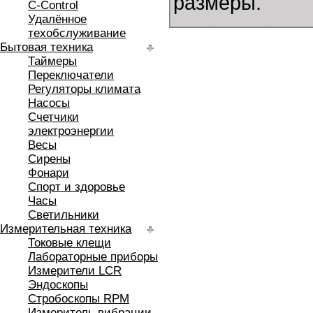
размеры.
C-Control
Удалённое
техобслуживание
Бытовая техника
Таймеры
Переключатели
Регуляторы климата
Насосы
Счетчики
электроэнергии
Весы
Сирены
Фонари
Спорт и здоровье
Часы
Светильники
Измерительная техника
Токовые клещи
Лабораторные приборы
Измерители LCR
Эндоскопы
Стробоскопы RPM
Измеритель вибрации