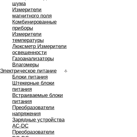
шума
Измерители
магнитного поля
Комбинированные
приборы
Измерители
температуры
Люксметр Измерители
освещенности
Газоанализаторы
Влагомеры
Электрическое питание
Блоки питания
Штекерные блоки
питания
Встраиваемые блоки
питания
Преобразователи
напряжения
Зарядные устройства
AC-DC
Преобразователи