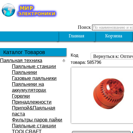
Поиск
Каталог Товаров
Код
Вернуться к: Оптич
Паяльная техника
товара: 585796
Паяльные станции
Паяльники
Газовые паяльники
Паяльники на
аккумуляторах
Горелки
Принадлежности
Припой&Паяльная
паста
Фильтры паров пайки
Паяльные станции
TOOLCRAFT