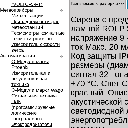
Технические характеристики
(VOLTCRAFT)
Метеоприборы
Метеостанции
Сирена с пред
Принадлежности для
лампой ROLP S
метеостанций
Термометры комнатные
напряжение 9 
Термо-гигрометры
Измеритель скорости
ток Макс. 20 м
ветра
Код защиты IP
Автоматизация
O-Модули марки
размеры (диам
Phoenix
сигнал 32-тон
Измерительная и
регулировочная
+70 °C. Свет 
техника
O-Модули марки Wago
красный. Опис
Сигнальная техника
акустической 
ПЛК
(программируемые
светодиодной
логические
энергопотребл
контроллеры)
Электродвигатели