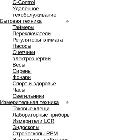
C-Control
Удалённое
техобслуживание
Бытовая техника
Таймеры
Переключатели
Регуляторы климата
Насосы
Счетчики
электроэнергии
Весы
Сирены
Фонари
Спорт и здоровье
Часы
Светильники
Измерительная техника
Токовые клещи
Лабораторные приборы
Измерители LCR
Эндоскопы
Стробоскопы RPM
Измеритель вибрации