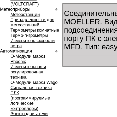
(VOLTCRAFT)
Метеоприборы
Соединительны
Метеостанции
Принадлежности для
MOELLER. Вид:
метеостанций
подсоединения
Термометры комнатные
Термо-гигрометры
порту ПК с эл
Измеритель скорости
MFD. Тип: eas
ветра
Автоматизация
O-Модули марки
Phoenix
Измерительная и
регулировочная
техника
O-Модули марки Wago
Сигнальная техника
ПЛК
(программируемые
логические
контроллеры)
Электродвигатели