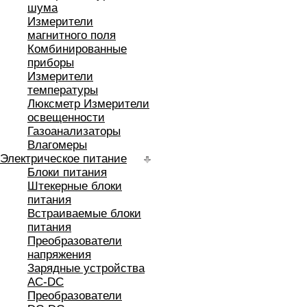
шума
Измерители
магнитного поля
Комбинированные
приборы
Измерители
температуры
Люксметр Измерители
освещенности
Газоанализаторы
Влагомеры
Электрическое питание
Блоки питания
Штекерные блоки
питания
Встраиваемые блоки
питания
Преобразователи
напряжения
Зарядные устройства
AC-DC
Преобразователи