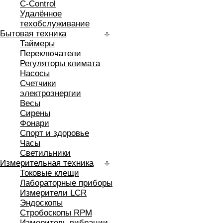
C-Control
Удалённое
техобслуживание
Бытовая техника
Таймеры
Переключатели
Регуляторы климата
Насосы
Счетчики
электроэнергии
Весы
Сирены
Фонари
Спорт и здоровье
Часы
Светильники
Измерительная техника
Токовые клещи
Лабораторные приборы
Измерители LCR
Эндоскопы
Стробоскопы RPM
Измеритель вибрации