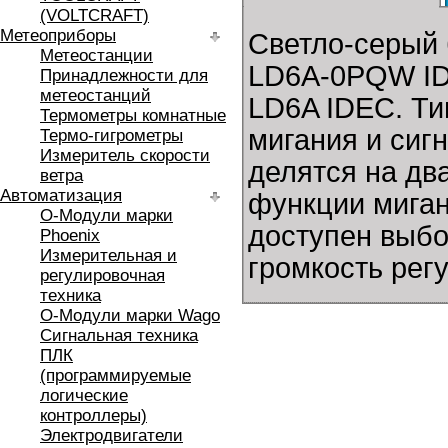
(VOLTCRAFT)
Метеоприборы
Светло-серый 
Метеостанции
LD6A-0PQW IDE
Принадлежности для
метеостанций
LD6A IDEC. Ти
Термометры комнатные
мигания и сиг
Термо-гигрометры
Измеритель скорости
делятся на дв
ветра
Автоматизация
функции миган
O-Модули марки
доступен выбо
Phoenix
Измерительная и
громкость регу
регулировочная
техника
O-Модули марки Wago
Сигнальная техника
ПЛК
(программируемые
логические
контроллеры)
Электродвигатели