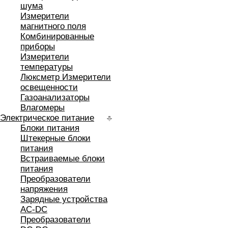
шума
Измерители
магнитного поля
Комбинированные
приборы
Измерители
температуры
Люксметр Измерители
освещенности
Газоанализаторы
Влагомеры
Электрическое питание
Блоки питания
Штекерные блоки
питания
Встраиваемые блоки
питания
Преобразователи
напряжения
Зарядные устройства
AC-DC
Преобразователи