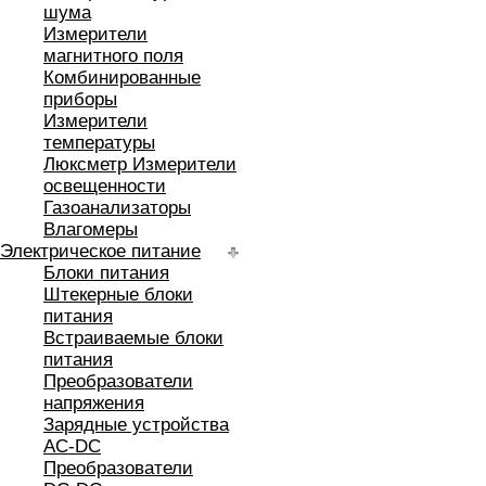
шума
Измерители
магнитного поля
Комбинированные
приборы
Измерители
температуры
Люксметр Измерители
освещенности
Газоанализаторы
Влагомеры
Электрическое питание
Блоки питания
Штекерные блоки
питания
Встраиваемые блоки
питания
Преобразователи
напряжения
Зарядные устройства
AC-DC
Преобразователи