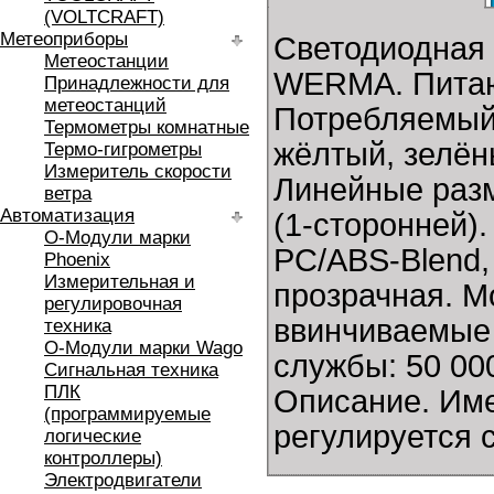
(VOLTCRAFT)
Метеоприборы
Светодиодная 
Метеостанции
WERMA. Питаю
Принадлежности для
метеостанций
Потребляемый 
Термометры комнатные
жёлтый, зелёны
Термо-гигрометры
Измеритель скорости
Линейные разме
ветра
Автоматизация
(1-сторонней)
O-Модули марки
PC/ABS-Blend,
Phoenix
Измерительная и
прозрачная. М
регулировочная
ввинчиваемые 
техника
O-Модули марки Wago
службы: 50 000
Сигнальная техника
ПЛК
Описание. Име
(программируемые
регулируется 
логические
контроллеры)
Электродвигатели