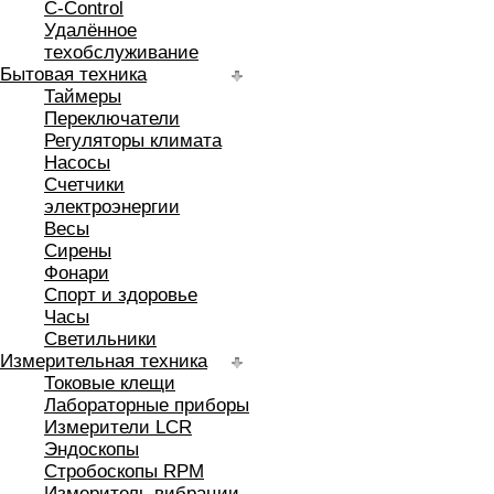
C-Control
Удалённое
техобслуживание
Бытовая техника
Таймеры
Переключатели
Регуляторы климата
Насосы
Счетчики
электроэнергии
Весы
Сирены
Фонари
Спорт и здоровье
Часы
Светильники
Измерительная техника
Токовые клещи
Лабораторные приборы
Измерители LCR
Эндоскопы
Стробоскопы RPM
Измеритель вибрации