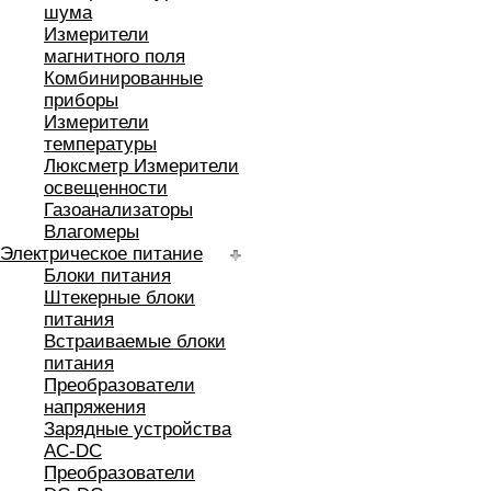
шума
Измерители
магнитного поля
Комбинированные
приборы
Измерители
температуры
Люксметр Измерители
освещенности
Газоанализаторы
Влагомеры
Электрическое питание
Блоки питания
Штекерные блоки
питания
Встраиваемые блоки
питания
Преобразователи
напряжения
Зарядные устройства
AC-DC
Преобразователи