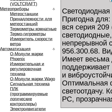
(VOLTCRAFT)
Метеоприборы
Светодиодная
Метеостанции
Пригодна для:
Принадлежности для
метеостанций
вся серия 209
Термометры комнатные
светодиодные
Термо-гигрометры
Измеритель скорости
непрерывной с
ветра
Автоматизация
956.300.68. Ви
O-Модули марки
Имеет весьма 
Phoenix
Измерительная и
поддерживает 
регулировочная
и виброустойч
техника
O-Модули марки Wago
Оптимальная 
Сигнальная техника
ПЛК
светоотдачу. К
(программируемые
РС, прозрачна
логические
контроллеры)
Электродвигатели