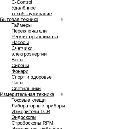
C-Control
Удалённое
техобслуживание
Бытовая техника
Таймеры
Переключатели
Регуляторы климата
Насосы
Счетчики
электроэнергии
Весы
Сирены
Фонари
Спорт и здоровье
Часы
Светильники
Измерительная техника
Токовые клещи
Лабораторные приборы
Измерители LCR
Эндоскопы
Стробоскопы RPM
Измеритель вибрации