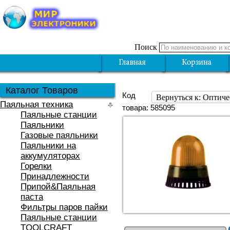
Поиск
Каталог Товаров
Код
Вернуться к: Оптич
Паяльная техника
товара: 585095
Паяльные станции
Паяльники
Газовые паяльники
Паяльники на
аккумуляторах
Горелки
Принадлежности
Припой&Паяльная
паста
Фильтры паров пайки
Паяльные станции
TOOLCRAFT