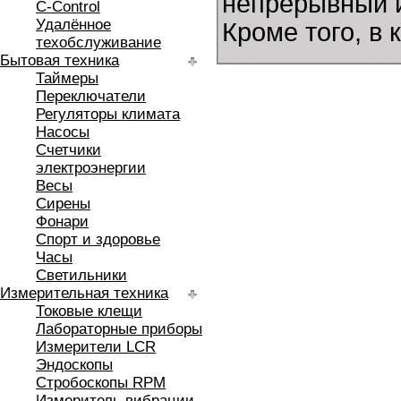
непрерывный и
C-Control
Удалённое
Кроме того, в
техобслуживание
Бытовая техника
Таймеры
Переключатели
Регуляторы климата
Насосы
Счетчики
электроэнергии
Весы
Сирены
Фонари
Спорт и здоровье
Часы
Светильники
Измерительная техника
Токовые клещи
Лабораторные приборы
Измерители LCR
Эндоскопы
Стробоскопы RPM
Измеритель вибрации