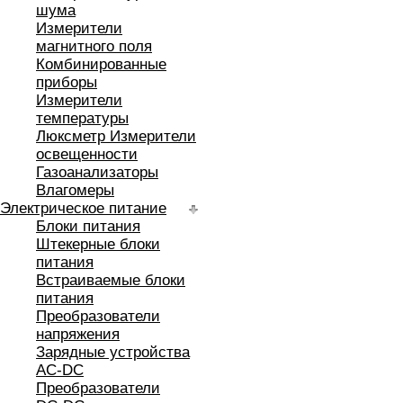
шума
Измерители
магнитного поля
Комбинированные
приборы
Измерители
температуры
Люксметр Измерители
освещенности
Газоанализаторы
Влагомеры
Электрическое питание
Блоки питания
Штекерные блоки
питания
Встраиваемые блоки
питания
Преобразователи
напряжения
Зарядные устройства
AC-DC
Преобразователи