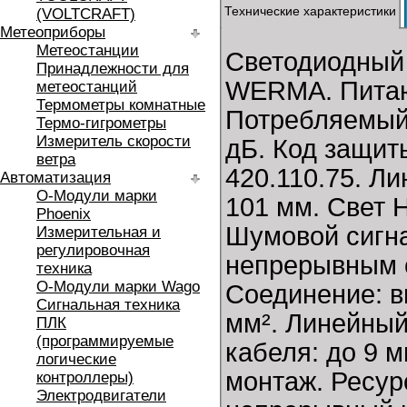
Технические характеристики
(VOLTCRAFT)
Метеоприборы
Метеостанции
Светодиодный 
Принадлежности для
WERMA. Питаю
метеостанций
Термометры комнатные
Потребляемый 
Термо-гигрометры
Измеритель скорости
дБ. Код защиты
ветра
420.110.75. Л
Автоматизация
O-Модули марки
101 мм. Свет 
Phoenix
Шумовой сигна
Измерительная и
регулировочная
непрерывным с
техника
O-Модули марки Wago
Соединение: в
Сигнальная техника
мм². Линейны
ПЛК
(программируемые
кабеля: до 9 
логические
монтаж. Ресур
контроллеры)
Электродвигатели