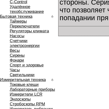
стороны. Сери
C-Control
Удалённое
что позволяет 
техобслуживание
попадании прям
Бытовая техника
Таймеры
Переключатели
Регуляторы климата
Насосы
Счетчики
электроэнергии
Весы
Сирены
Фонари
Спорт и здоровье
Часы
Светильники
Измерительная техника
Токовые клещи
Лабораторные приборы
Измерители LCR
Эндоскопы
Стробоскопы RPM
Измеритель вибрации