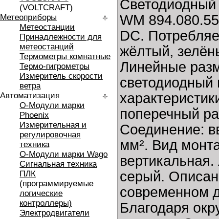
Светодиодный 
(VOLTCRAFT)
WM 894.080.5
Метеоприборы
Метеостанции
DC. Потребляе
Принадлежности для
метеостанций
жёлтый, зелёны
Термометры комнатные
Линейные разме
Термо-гигрометры
Измеритель скорости
светодиодный
ветра
характеристик
Автоматизация
O-Модули марки
поперечный ра
Phoenix
Измерительная и
Соединение: в
регулировочная
мм². Вид монт
техника
O-Модули марки Wago
вертикальная. 
Сигнальная техника
серый. Описан
ПЛК
(программируемые
современном д
логические
контроллеры)
Благодаря окр
Электродвигатели