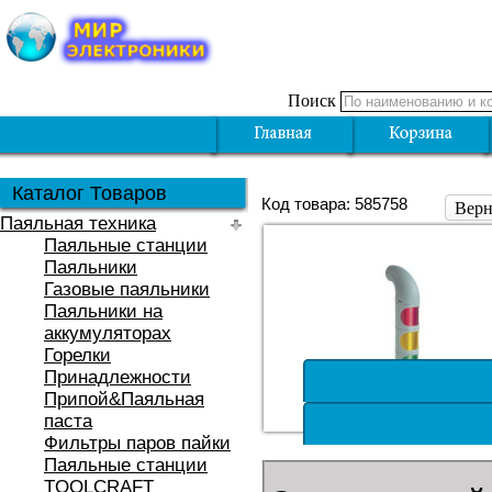
Поиск
Каталог Товаров
Код товара: 585758
Верн
Паяльная техника
Паяльные станции
Паяльники
Газовые паяльники
Паяльники на
аккумуляторах
Горелки
Принадлежности
Припой&Паяльная
паста
Фильтры паров пайки
Паяльные станции
TOOLCRAFT