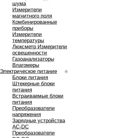
шума
Измерители
магнитного поля
Комбинированные
приборы
Измерители
температуры
Люксметр Измерители
освещенности
Газоанализаторы
Влагомеры
Электрическое питание
Блоки питания
Штекерные блоки
питания
Встраиваемые блоки
питания
Преобразователи
напряжения
Зарядные устройства
AC-DC
Преобразователи