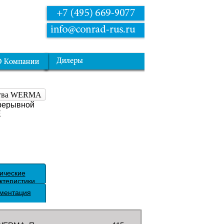
йства WERMA
рерывной
E
ические
ктеристики
ментация