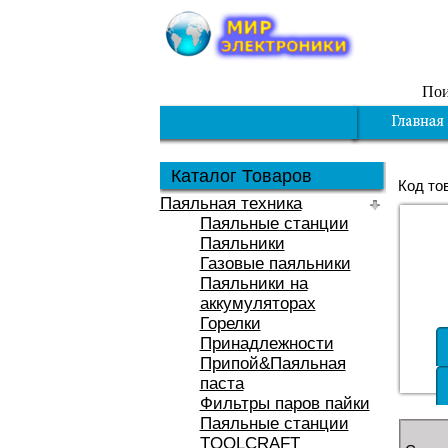
Пои
Каталог Товаров
Код то
Паяльная техника
Паяльные станции
Паяльники
Газовые паяльники
Паяльники на
аккумуляторах
Горелки
Принадлежности
Припой&Паяльная
паста
Фильтры паров пайки
Паяльные станции
TOOLCRAFT