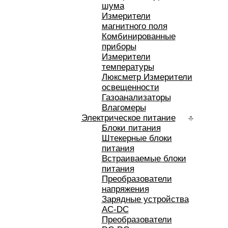
шума
Измерители
магнитного поля
Комбинированные
приборы
Измерители
температуры
Люксметр Измерители
освещенности
Газоанализаторы
Влагомеры
Электрическое питание
Блоки питания
Штекерные блоки
питания
Встраиваемые блоки
питания
Преобразователи
напряжения
Зарядные устройства
AC-DC
Преобразователи