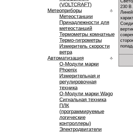
Свето
(VOLTCRAFT)
230 В 
Метеоприборы
Линей
Метеостанции
харак
Принадлежности для
Соеди
метеостанций
верти
Термометры комнатные
совре
Термо-гигрометры
сторо
Измеритель скорости
попад
ветра
Автоматизация
O-Модули марки
Phoenix
Измерительная и
регулировочная
техника
O-Модули марки Wago
Сигнальная техника
ПЛК
(программируемые
логические
контроллеры)
Электродвигатели