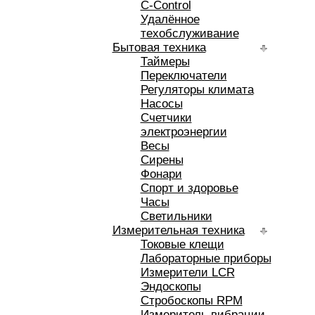
C-Control
Удалённое
техобслуживание
Бытовая техника
Таймеры
Переключатели
Регуляторы климата
Насосы
Счетчики
электроэнергии
Весы
Сирены
Фонари
Спорт и здоровье
Часы
Светильники
Измерительная техника
Токовые клещи
Лабораторные приборы
Измерители LCR
Эндоскопы
Стробоскопы RPM
Измеритель вибрации