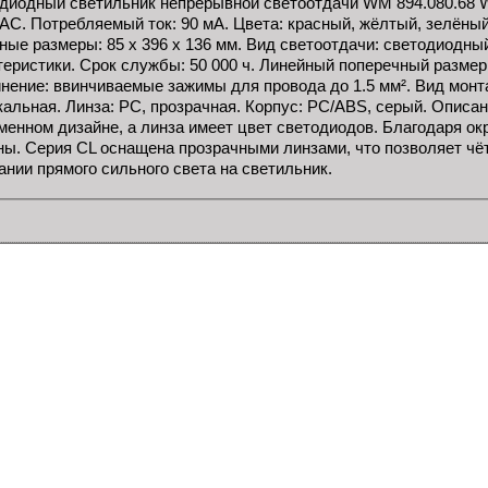
диодный светильник непрерывной светоотдачи WM 894.080.68 
AC. Потребляемый ток: 90 мА. Цвета: красный, жёлтый, зелёный.
ные размеры: 85 x 396 x 136 мм. Вид светоотдачи: светодиодн
теристики. Срок службы: 50 000 ч. Линейный поперечный размер
нение: ввинчиваемые зажимы для провода до 1.5 мм². Вид монт
кальная. Линза: PC, прозрачная. Корпус: PC/ABS, серый. Описа
менном дизайне, а линза имеет цвет светодиодов. Благодаря ок
ны. Серия CL оснащена прозрачными линзами, что позволяет чёт
ании прямого сильного света на светильник.