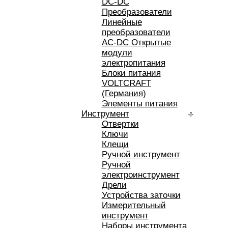
DC-DC
Преобразователи
Линейные
преобразователи
AC-DC Открытые
модули
электропитания
Блоки питания
VOLTCRAFT
(Германия)
Элементы питания
Инструмент
Отвертки
Ключи
Клещи
Ручной инструмент
Ручной
электроинструмент
Дрели
Устройства заточки
Измерительный
инструмент
Наборы инструмента