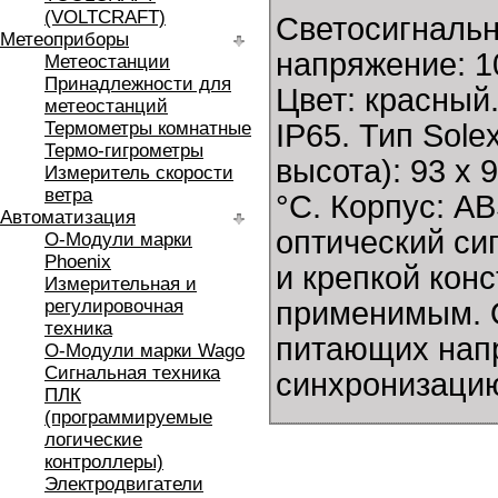
(VOLTCRAFT)
Светосигналь
Метеоприборы
напряжение: 1
Метеостанции
Принадлежности для
Цвет: красный
метеостанций
Термометры комнатные
IP65. Тип Sol
Термо-гигрометры
высота): 93 x 
Измеритель скорости
ветра
°C. Корпус: AB
Автоматизация
оптический си
O-Модули марки
Phoenix
и крепкой кон
Измерительная и
регулировочная
применимым. 
техника
питающих нап
O-Модули марки Wago
Сигнальная техника
синхронизаци
ПЛК
(программируемые
логические
контроллеры)
Электродвигатели