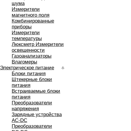
шума
Измерители
магнитного поля
Комбинированные
приборы
Измерители
температуры
Люксметр Измерители
освещенности
Газоанализаторы
Влагомеры
Электрическое питание
Блоки питания
Штекерные блоки
питания
Встраиваемые блоки
питания
Преобразователи
напряжения
Зарядные устройства
AC-DC
Преобразователи