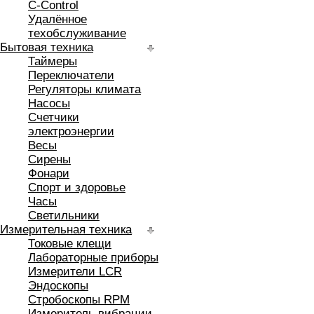
C-Control
Удалённое
техобслуживание
Бытовая техника
Таймеры
Переключатели
Регуляторы климата
Насосы
Счетчики
электроэнергии
Весы
Сирены
Фонари
Спорт и здоровье
Часы
Светильники
Измерительная техника
Токовые клещи
Лабораторные приборы
Измерители LCR
Эндоскопы
Стробоскопы RPM
Измеритель вибрации