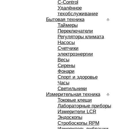
C-Control
Удалённое
техобслуживание
Бытовая техника
Таймеры
Переключатели
Регуляторы климата
Насосы
Счетчики
электроэнергии
Весы
Сирены
Фонари
Спорт и здоровье
Часы
Светильники
Измерительная техника
Токовые клещи
Лабораторные приборы
Измерители LCR
Эндоскопы
Стробоскопы RPM
Измеритель вибрации