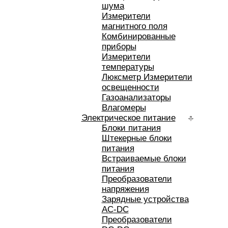
шума
Измерители
магнитного поля
Комбинированные
приборы
Измерители
температуры
Люксметр Измерители
освещенности
Газоанализаторы
Влагомеры
Электрическое питание
Блоки питания
Штекерные блоки
питания
Встраиваемые блоки
питания
Преобразователи
напряжения
Зарядные устройства
AC-DC
Преобразователи