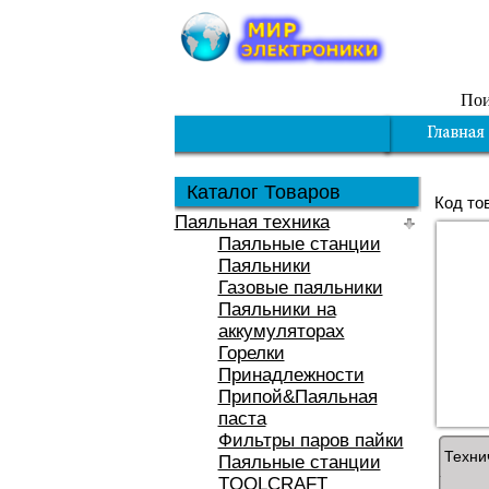
Пои
Каталог Товаров
Код то
Паяльная техника
Паяльные станции
Паяльники
Газовые паяльники
Паяльники на
аккумуляторах
Горелки
Принадлежности
Припой&Паяльная
паста
Фильтры паров пайки
Техни
Паяльные станции
TOOLCRAFT