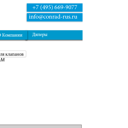
ля клапанов
&M