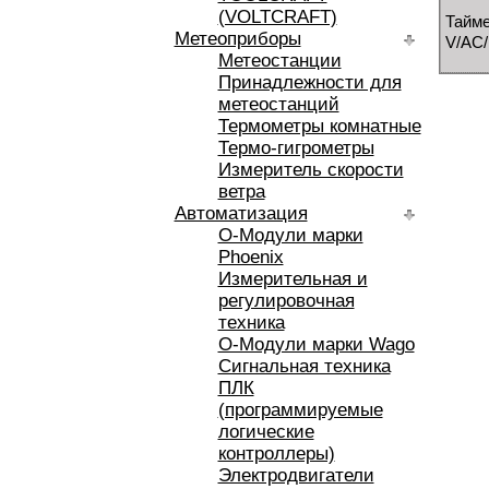
(VOLTCRAFT)
Тайме
Метеоприборы
V/AC/
Метеостанции
Принадлежности для
метеостанций
Термометры комнатные
Термо-гигрометры
Измеритель скорости
ветра
Автоматизация
O-Модули марки
Phoenix
Измерительная и
регулировочная
техника
O-Модули марки Wago
Сигнальная техника
ПЛК
(программируемые
логические
контроллеры)
Электродвигатели