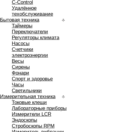
C-Control
Удалённое
техобслуживание
Бытовая техника
Таймеры
Переключатели
Регуляторы климата
Насосы
Счетчики
электроэнергии
Весы
Сирены
Фонари
Спорт и здоровье
Часы
Светильники
Измерительная техника
Токовые клещи
Лабораторные приборы
Измерители LCR
Эндоскопы
Стробоскопы RPM
Измеритель вибрации