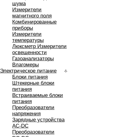
шума
Измерители
магнитного поля
Комбинированные
приборы
Измерители
температуры
Люксметр Измерители
освещенности
Газоанализаторы
Влагомеры
Электрическое питание
Блоки питания
Штекерные блоки
питания
Встраиваемые блоки
питания
Преобразователи
напряжения
Зарядные устройства
AC-DC
Преобразователи