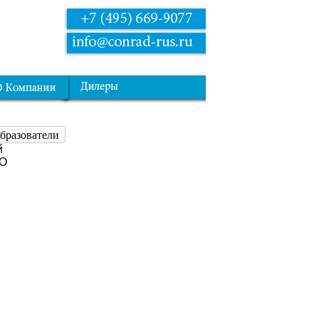
бразователи
й
GO