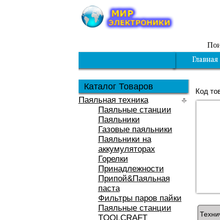
Пои
Каталог Товаров
Код то
Паяльная техника
Паяльные станции
Паяльники
Газовые паяльники
Паяльники на
аккумуляторах
Горелки
Принадлежности
Припой&Паяльная
паста
Фильтры паров пайки
Паяльные станции
Техни
TOOLCRAFT