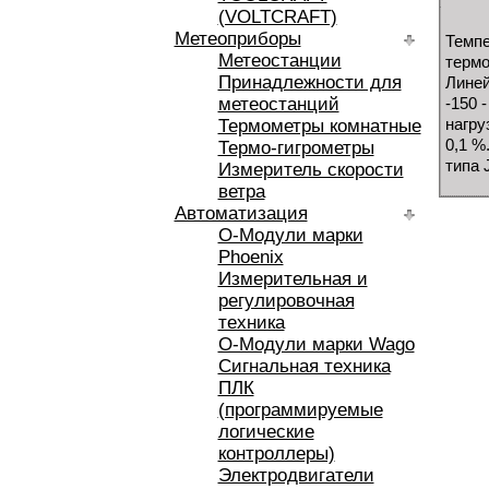
(VOLTCRAFT)
Метеоприборы
Темпе
Метеостанции
термоэ
Принадлежности для
Линей
метеостанций
-150 
нагру
Термометры комнатные
0,1 %
Термо-гигрометры
типа 
Измеритель скорости
ветра
Автоматизация
O-Модули марки
Phoenix
Измерительная и
регулировочная
техника
O-Модули марки Wago
Сигнальная техника
ПЛК
(программируемые
логические
контроллеры)
Электродвигатели