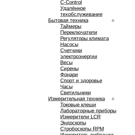
C-Control
Удалённое
техобслуживание
Бытовая техника
Таймеры
Переключатели
Регуляторы климата
Насосы
Счетчики
электроэнергии
Весы
Сирены
Фонари
Спорт и здоровье
Часы
Светильники
Измерительная техника
Токовые клещи
Лабораторные приборы
Измерители LCR
Эндоскопы
Стробоскопы RPM
Измеритель вибрации