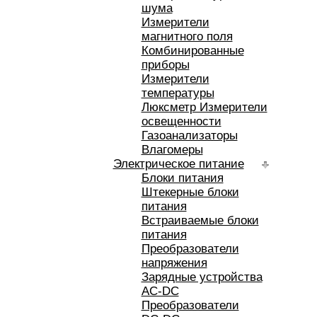
шума
Измерители
магнитного поля
Комбинированные
приборы
Измерители
температуры
Люксметр Измерители
освещенности
Газоанализаторы
Влагомеры
Электрическое питание
Блоки питания
Штекерные блоки
питания
Встраиваемые блоки
питания
Преобразователи
напряжения
Зарядные устройства
AC-DC
Преобразователи