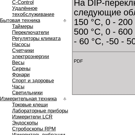
На DIP-перекл
C-Control
Удалённое
следующие обла
техобслуживание
150 °C, 0 - 200 
Бытовая техника
Таймеры
500 °C, 0 - 600 
Переключатели
Регуляторы климата
- 60 °C, -50 - 5
Насосы
Счетчики
электроэнергии
PDF
Весы
Сирены
Фонари
Спорт и здоровье
Часы
Светильники
Измерительная техника
Токовые клещи
Лабораторные приборы
Измерители LCR
Эндоскопы
Стробоскопы RPM
Измеритель вибрации