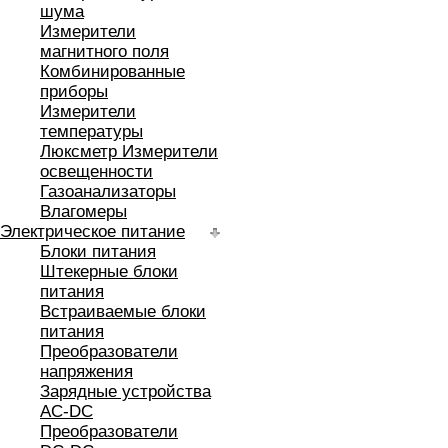
шума
Измерители
магнитного поля
Комбинированные
приборы
Измерители
температуры
Люксметр Измерители
освещенности
Газоанализаторы
Влагомеры
Электрическое питание
Блоки питания
Штекерные блоки
питания
Встраиваемые блоки
питания
Преобразователи
напряжения
Зарядные устройства
AC-DC
Преобразователи