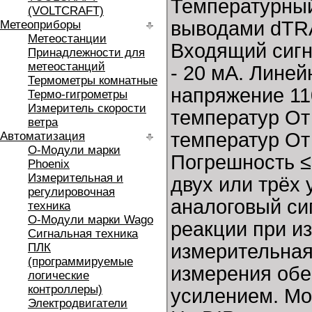
Температурный
(VOLTCRAFT)
выводами dTR
Метеоприборы
Метеостанции
Входящий сигна
Принадлежности для
метеостанций
- 20 мA. Лине
Термометры комнатные
напряжение 11
Термо-гигрометры
Измеритель скорости
температур От
ветра
температур От
Автоматизация
O-Модули марки
Погрешность ≤
Phoenix
Измерительная и
двух или трёх
регулировочная
аналоговый си
техника
O-Модули марки Wago
реакции при и
Сигнальная техника
измерительная
ПЛК
(программируемые
измерения об
логические
контроллеры)
усилением. Мо
Электродвигатели