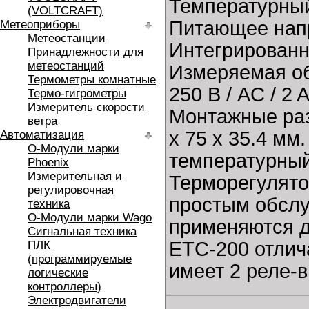
Температурны
(VOLTCRAFT)
Питающее напр
Метеоприборы
Метеостанции
Интегрирован
Принадлежности для
метеостанций
Измеряемая об
Термометры комнатные
250 В / AC / 2
Термо-гигрометры
Измеритель скорости
Монтажные раз
ветра
x 75 x 35.4 мм
Автоматизация
O-Модули марки
температурный
Phoenix
Измерительная и
Терморегулято
регулировочная
простым обсл
техника
O-Модули марки Wago
применяются д
Сигнальная техника
ETC-200 отлич
ПЛК
(программируемые
имеет 2 реле-
логические
контроллеры)
Электродвигатели