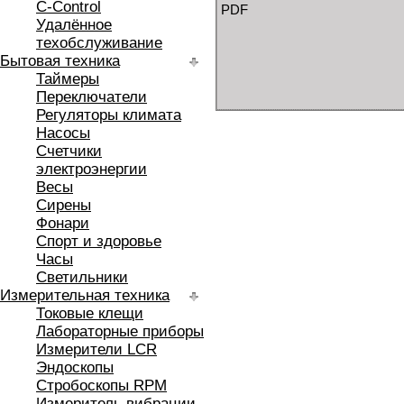
C-Control
PDF
Удалённое
техобслуживание
Бытовая техника
Таймеры
Переключатели
Регуляторы климата
Насосы
Счетчики
электроэнергии
Весы
Сирены
Фонари
Спорт и здоровье
Часы
Светильники
Измерительная техника
Токовые клещи
Лабораторные приборы
Измерители LCR
Эндоскопы
Стробоскопы RPM
Измеритель вибрации