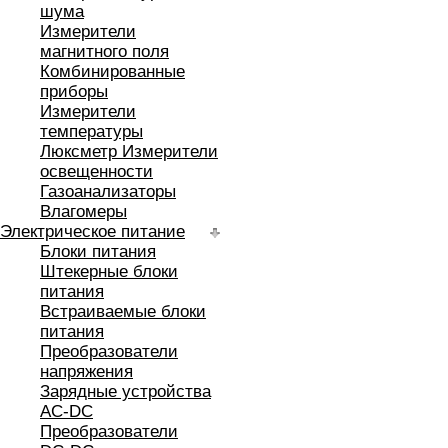
шума
Измерители
магнитного поля
Комбинированные
приборы
Измерители
температуры
Люксметр Измерители
освещенности
Газоанализаторы
Влагомеры
Электрическое питание
Блоки питания
Штекерные блоки
питания
Встраиваемые блоки
питания
Преобразователи
напряжения
Зарядные устройства
AC-DC
Преобразователи