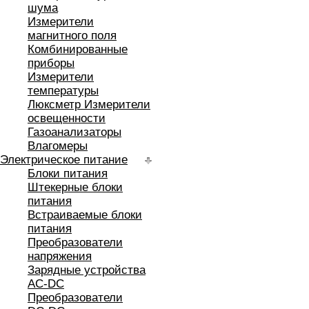
шума
Измерители
магнитного поля
Комбинированные
приборы
Измерители
температуры
Люксметр Измерители
освещенности
Газоанализаторы
Влагомеры
Электрическое питание
Блоки питания
Штекерные блоки
питания
Встраиваемые блоки
питания
Преобразователи
напряжения
Зарядные устройства
AC-DC
Преобразователи