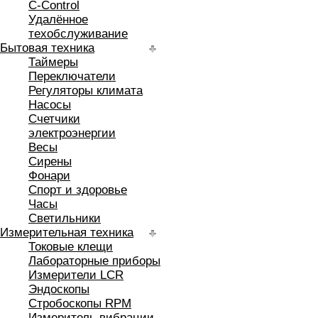
C-Control
Удалённое
техобслуживание
Бытовая техника
Таймеры
Переключатели
Регуляторы климата
Насосы
Счетчики
электроэнергии
Весы
Сирены
Фонари
Спорт и здоровье
Часы
Светильники
Измерительная техника
Токовые клещи
Лабораторные приборы
Измерители LCR
Эндоскопы
Стробоскопы RPM
Измеритель вибрации