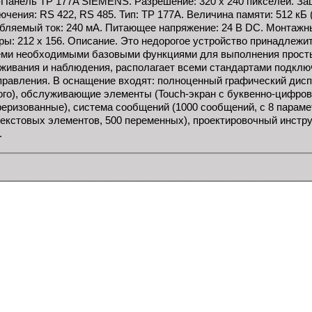
-Панель TP 177A SIEMENS. Разрешение: 320 x 240 пикселей. Защ
ючения: RS 422, RS 485. Тип: TP 177A. Величина памяти: 512 кБ 
бляемый ток: 240 мА. Питающее напряжение: 24 В DC. Монтажны
ры: 212 x 156. Описание. Это недорогое устройство принадлежи
еми необходимыми базовыми функциями для выполнения просты
живания и наблюдения, располагает всеми стандартами подклю
правления. В оснащение входят: полноценный графический диспле
ого), обслуживающие элементы (Touch-экран с буквенно-цифров
еризованные), система сообщений (1000 сообщений, с 8 параме
текстовых элементов, 500 переменных), проектировочный инстру
.