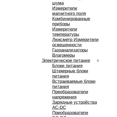
шума
Измерители
магнитного поля
Комбинированные
приборы
Измерители
температуры
Люксметр Измерители
освещенности
Газоанализаторы
Влагомеры
Электрическое питание
Блоки питания
Штекерные блоки
питания
Встраиваемые блоки
питания
Преобразователи
напряжения
Зарядные устройства
AC-DC
Преобразователи