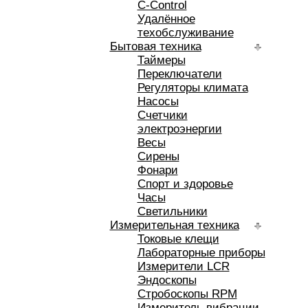
C-Control
Удалённое
техобслуживание
Бытовая техника
Таймеры
Переключатели
Регуляторы климата
Насосы
Счетчики
электроэнергии
Весы
Сирены
Фонари
Спорт и здоровье
Часы
Светильники
Измерительная техника
Токовые клещи
Лабораторные приборы
Измерители LCR
Эндоскопы
Стробоскопы RPM
Измеритель вибрации