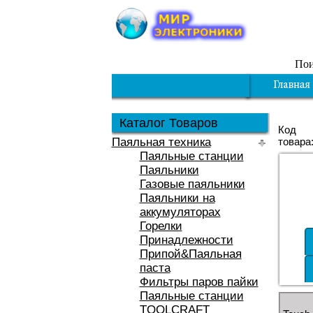
Пои
Каталог Товаров
Код
Паяльная техника
товара
Паяльные станции
Паяльники
Газовые паяльники
Паяльники на
аккумуляторах
Горелки
Принадлежности
Припой&Паяльная
паста
Фильтры паров пайки
Паяльные станции
TOOLCRAFT