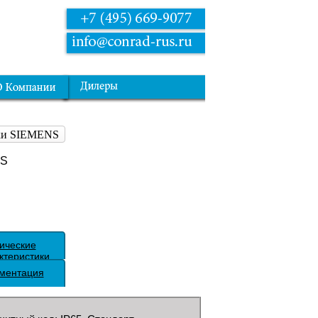
рки SIEMENS
NS
ические
ктеристики
ментация