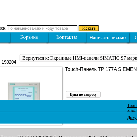
ск
Вернуться к: Экранные HMI-панели SIMATIC S7 ма
: 198204
Touch-Панель TP 177A SIEME
Цена по запросу
Поделиться:
Техн
хара
Доку