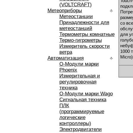
Touch
(VOLTCRAFT)
подкл
Метеоприборы
Потре
Метеостанции
разме
Принадлежности для
со вс
метеостанций
обслу
Термометры комнатные
для у
Термо-гигрометры
голуб
небуф
Измеритель скорости
1000 
ветра
Micro)
Автоматизация
O-Модули марки
Phoenix
Измерительная и
регулировочная
техника
O-Модули марки Wago
Сигнальная техника
ПЛК
(программируемые
логические
контроллеры)
Электродвигатели