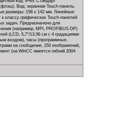
итный код: IP65. Стандарт
(флэш). Вид: экранная Touch-панель.
е размеры: 198 x 142 мм. Линейные
т к классу графических Touch-панелей
х задач. Предназначено для
чения (например, MPI, PROFIBUS DP)
й (LCD, 5,7"/13,96 см с 4 градациями
ым входом), часы (программные,
трами на сообщение, 250 изображений,
мент (на WinCC имеется гибкий 2004