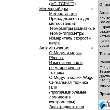
(VOLTCRAFT)
Опис
Метеоприборы
Антис
Метеостанции
инстр
Принадлежности для
Возмо
метеостанций
вырав
Термометры комнатные
режим
Термо-гигрометры
четыр
Измеритель скорости
цифро
ветра
срока
Автоматизация
O-Модули марки
Техни
Phoenix
Рабоч
Измерительная и
Мощно
регулировочная
Темпе
техника
Други
O-Модули марки Wago
450 ° 
Сигнальная техника
тепло
ПЛК
(программируемые
Произ
логические
контроллеры)
Электродвигатели