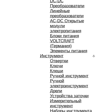
DC-DC
Преобразователи
Линейные
преобразователи
AC-DC Открытые
модули
электропитания
Блоки питания
VOLTCRAFT
(Германия)
Элементы питания
Инструмент
Отвертки
Ключи
Клещи
Ручной инструмент
Ручной
электроинструмент
Дрели
Устройства заточки
Измерительный
инструмент
Наборы инструмента