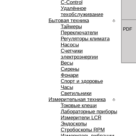
C-Control
Удалённое
техобслуживание
Бытовая техника
Таймеры
PDF
Переключатели
Регуляторы климата
Насосы
Счетчики
электроэнергии
Весы
Сирены
Фонари
Спорт и здоровье
Часы
Светильники
Измерительная техника
Токовые клещи
Лабораторные приборы
Измерители LCR
Эндоскопы
Стробоскопы RPM
Измеритель вибрации