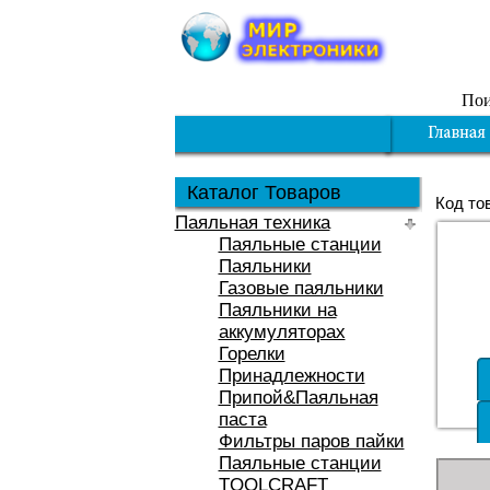
Пои
Каталог Товаров
Код то
Паяльная техника
Паяльные станции
Паяльники
Газовые паяльники
Паяльники на
аккумуляторах
Горелки
Принадлежности
Припой&Паяльная
паста
Фильтры паров пайки
Паяльные станции
TOOLCRAFT