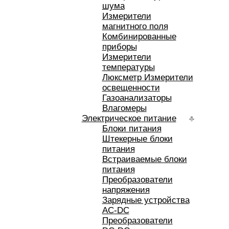
шума
Измерители
магнитного поля
Комбинированные
приборы
Измерители
температуры
Люксметр Измерители
освещенности
Газоанализаторы
Влагомеры
Электрическое питание
Блоки питания
Штекерные блоки
питания
Встраиваемые блоки
питания
Преобразователи
напряжения
Зарядные устройства
AC-DC
Преобразователи