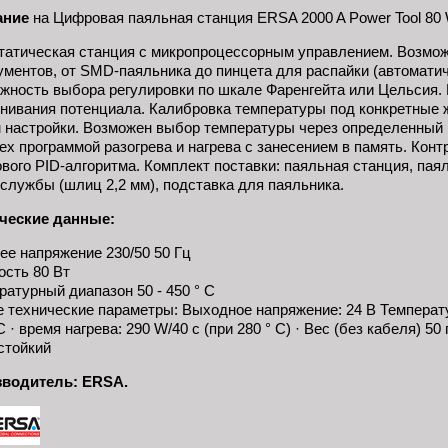
ание
на Цифровая паяльная станция ERSA 2000 A Power Tool 80 W
татическая станция с микропроцессорным управлением. Возмо
ументов, от SMD-паяльника до пинцета для распайки (автоматич
жность выбора регулировки по шкале Фаренгейта или Цельсия.
нивания потенциала. Калибровка температуры под конкретные ж
 настройки. Возможен выбор температуры через определенный п
ех программой разогрева и нагрева с занесением в память. Кон
вого PID-алгоритма. Комплект поставки: паяльная станция, пая
 службы (шлиц 2,2 мм), подставка для паяльника.
ческие данные:
ее напряжение 230/50 50 Гц
сть 80 Вт
ратурный диапазон 50 - 450 ° C
е технические параметры: Выходное напряжение: 24 В Температ
C · время нагрева: 290 W/40 с (при 280 ° C) · Вес (без кабеля) 50 г
стойкий
водитель: ERSA.