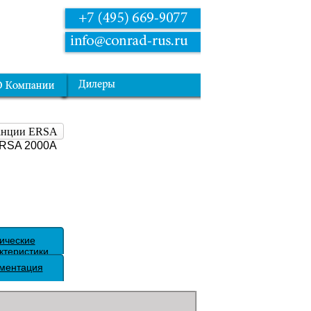
танции ERSA
ERSA 2000A
ические
ктеристики
ментация