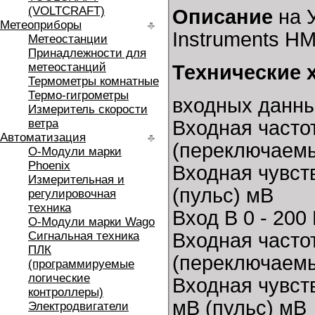
(VOLTCRAFT)
Описание
на 
Метеоприборы
Instruments H
Метеостанции
Принадлежности для
метеостанций
Технические 
Термометры комнатные
Термо-гигрометры
входных данны
Измеритель скорости
ветра
Входная частот
Автоматизация
(переключаем
O-Модули марки
Phoenix
Входная чувств
Измерительная и
(пульс) мВ
регулировочная
техника
Вход B 0 - 200
O-Модули марки Wago
Сигнальная техника
Входная частот
ПЛК
(переключаем
(программируемые
логические
Входная чувств
контроллеры)
мВ (пульс) мВ
Электродвигатели