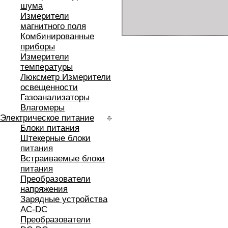
шума
Измерители
магнитного поля
Комбинированные
приборы
Измерители
температуры
Люксметр Измерители
освещенности
Газоанализаторы
Влагомеры
Электрическое питание
Блоки питания
Штекерные блоки
питания
Встраиваемые блоки
питания
Преобразователи
напряжения
Зарядные устройства
AC-DC
Преобразователи