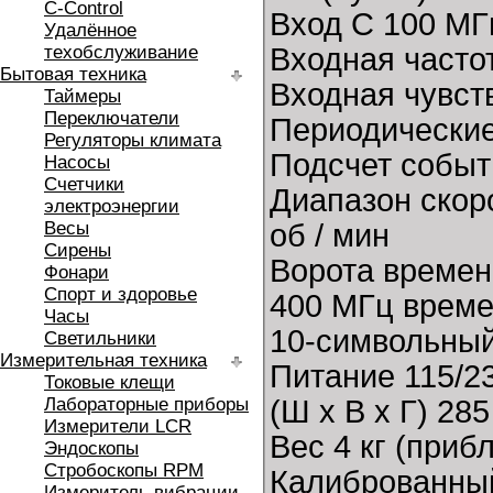
C-Control
Вход C 100 МГц
Удалённое
техобслуживание
Входная часто
Бытовая техника
Входная чувст
Таймеры
Переключатели
Периодические
Регуляторы климата
Подсчет событ
Насосы
Счетчики
Диапазон скор
электроэнергии
Весы
об / мин
Сирены
Ворота времени
Фонари
Спорт и здоровье
400 МГц времен
Часы
10-символьны
Светильники
Измерительная техника
Питание 115/23
Токовые клещи
Лабораторные приборы
(Ш х В х Г) 285
Измерители LCR
Вес 4 кг (прибл
Эндоскопы
Стробоскопы RPM
Калиброванный
Измеритель вибрации