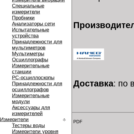
Специальные
измерители
Пробники
Производител
Анализаторы сети
Испытательные
устройства
Принадлежности для
мультиметров
Мультиметры
Осциллографы
Измерительные
станции
РС-осциллоскопы
Доставка
: по
Принадлежности для
осциллографов
Измерительные
модули
Аксессуары для
измерителей
Измерители
PDF
Тестеры воды
Измерители уровня