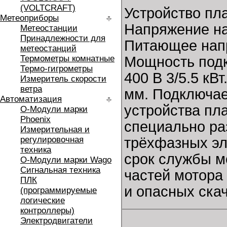
(VOLTCRAFT)
Устройство пл
Метеоприборы
Напряжение на 
Метеостанции
Принадлежности для
Питающее напр
метеостанций
Термометры комнатные
Мощность подк
Термо-гигрометры
400 В 3/5.5 кВ
Измеритель скорости
ветра
мм. Подключае
Автоматизация
устройства пл
O-Модули марки
Phoenix
специально ра
Измерительная и
регулировочная
трёхфазных эл
техника
срок службы мо
O-Модули марки Wago
Сигнальная техника
частей мотора
ПЛК
и опасных скач
(программируемые
логические
контроллеры)
Электродвигатели