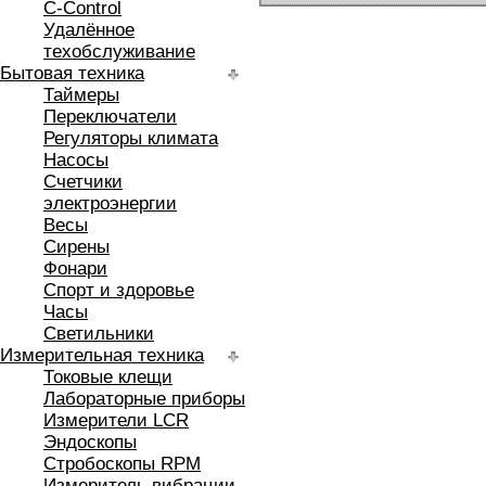
C-Control
Удалённое
техобслуживание
Бытовая техника
Таймеры
Переключатели
Регуляторы климата
Насосы
Счетчики
электроэнергии
Весы
Сирены
Фонари
Спорт и здоровье
Часы
Светильники
Измерительная техника
Токовые клещи
Лабораторные приборы
Измерители LCR
Эндоскопы
Стробоскопы RPM
Измеритель вибрации