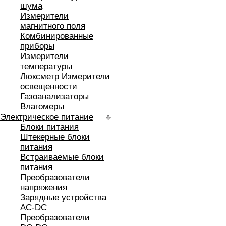
шума
Измерители
магнитного поля
Комбинированные
приборы
Измерители
температуры
Люксметр Измерители
освещенности
Газоанализаторы
Влагомеры
Электрическое питание
Блоки питания
Штекерные блоки
питания
Встраиваемые блоки
питания
Преобразователи
напряжения
Зарядные устройства
AC-DC
Преобразователи