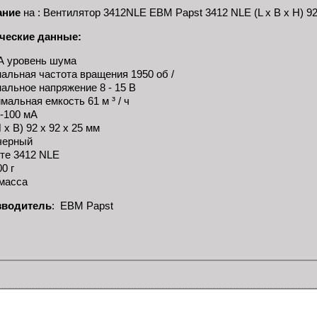
ание
на : Вентилятор 3412NLE EBM Papst 3412 NLE (L x B x H) 92 
ческие данные:
А уровень шума
альная частота вращения 1950 об /
альное напряжение 8 - 15 В
мальная емкость 61 м ³ / ч
0-100 мА
 х В) 92 х 92 х 25 мм
черный
те 3412 NLE
0 г
масса
зводитель
: EBM Papst