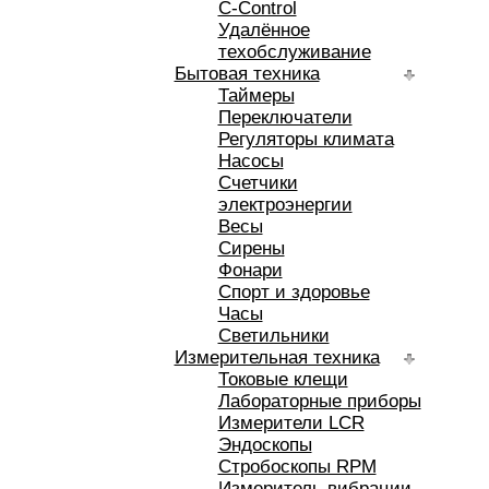
C-Control
Удалённое
техобслуживание
Бытовая техника
Таймеры
Переключатели
Регуляторы климата
Насосы
Счетчики
электроэнергии
Весы
Сирены
Фонари
Спорт и здоровье
Часы
Светильники
Измерительная техника
Токовые клещи
Лабораторные приборы
Измерители LCR
Эндоскопы
Стробоскопы RPM
Измеритель вибрации