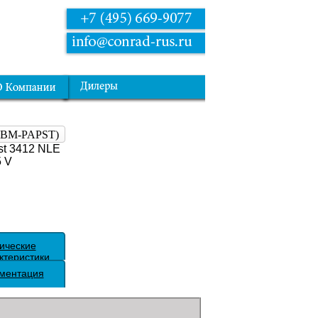
(EBM-PAPST)
t 3412 NLE
5 V
ические
ктеристики
ментация