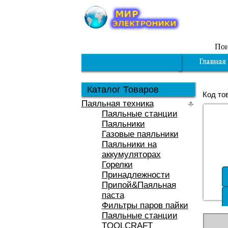
Пои
Каталог Товаров
Код то
Паяльная техника
Паяльные станции
Паяльники
Газовые паяльники
Паяльники на
аккумуляторах
Горелки
Принадлежности
Припой&Паяльная
паста
Фильтры паров пайки
Паяльные станции
TOOLCRAFT