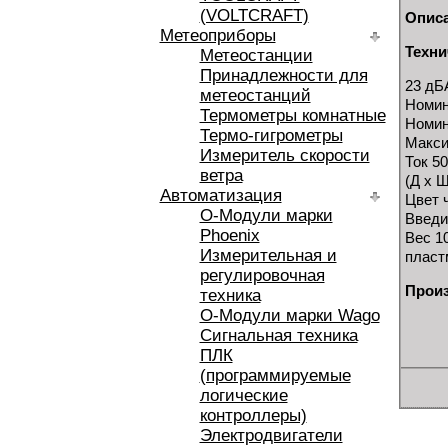
(VOLTCRAFT)
Опис
Метеоприборы
Техни
Метеостанции
Принадлежности для
23 дБ
метеостанций
Номин
Термометры комнатные
Номин
Термо-гигрометры
Макси
Измеритель скорости
Ток 5
ветра
(Д х Ш
Автоматизация
Цвет 
O-Модули марки
Введи
Phoenix
Вес 10
Измерительная и
пласт
регулировочная
Прои
техника
O-Модули марки Wago
Сигнальная техника
ПЛК
(программируемые
логические
контроллеры)
Электродвигатели