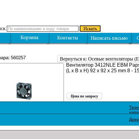
ск
вара: 560257
Вернуться к: Осевые вентиляторы 
Вентилятор 3412NLE EBM Paps
(L x B x H) 92 x 92 x 25 mm 8 - 1
Цена по запросу
Поделиться:
Техн
хара
Доку