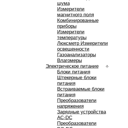
шума
Измерители
магнитного поля
Комбинированные
приборы
Измерители
температуры
Люксметр Измерители
освещенности
Газоанализаторы
Влагомеры
Электрическое питание
Блоки питания
Штекерные блоки
питания
Встраиваемые блоки
питания
Преобразователи
напряжения
Зарядные устройства
AC-DC
Преобразователи