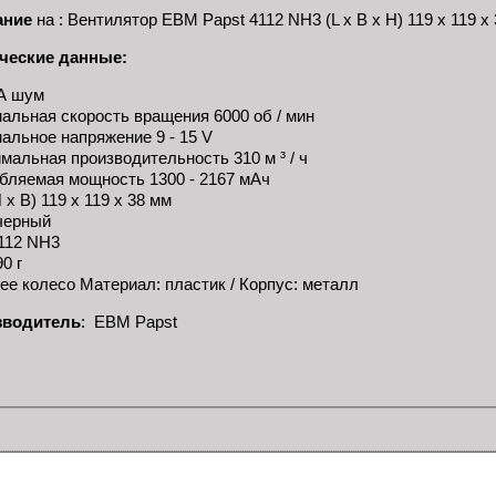
ание
на : Вентилятор EBM Papst 4112 NH3 (L x B x H) 119 x 119 x 
ческие данные:
А шум
альная скорость вращения 6000 об / мин
альное напряжение 9 - 15 V
мальная производительность 310 м ³ / ч
бляемая мощность 1300 - 2167 мАч
 х В) 119 х 119 х 38 мм
черный
4112 NH3
0 г
ее колесо Материал: пластик / Корпус: металл
зводитель
: EBM Papst