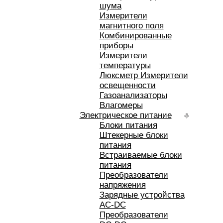
шума
Измерители
магнитного поля
Комбинированные
приборы
Измерители
температуры
Люксметр Измерители
освещенности
Газоанализаторы
Влагомеры
Электрическое питание
Блоки питания
Штекерные блоки
питания
Встраиваемые блоки
питания
Преобразователи
напряжения
Зарядные устройства
AC-DC
Преобразователи