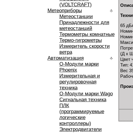
(VOLTCRAFT)
Опис
Метеоприборы
Техни
Метеостанции
Принадлежности для
65 дБ
метеостанций
Номин
Термометры комнатные
Номин
Термо-гигрометры
Макси
Измеритель скорости
Потре
ветра
(Д х Ш
Автоматизация
Цвет 
O-Модули марки
Тип: 
Phoenix
Вес 39
Измерительная и
Рабоч
регулировочная
Прои
техника
O-Модули марки Wago
Сигнальная техника
ПЛК
(программируемые
логические
контроллеры)
Электродвигатели