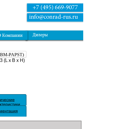
(EBM-PAPST)
(L x B x H)
ические
ктеристики
ментация