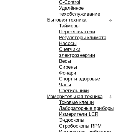
C-Control
Удалённое
техобслуживание
Бытовая техника
Таймеры
Переключатели
Регуляторы климата
Насосы
Счетчики
электроэнергии
Весы
Сирены
Фонари
Спорт и здоровье
Часы
Светильники
Измерительная техника
Токовые клещи
Лабораторные приборы
Измерители LCR
Эндоскопы
Стробоскопы RPM
Измеритель вибрации