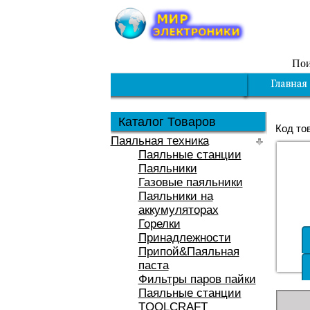
Пои
Каталог Товаров
Код то
Паяльная техника
Паяльные станции
Паяльники
Газовые паяльники
Паяльники на
аккумуляторах
Горелки
Принадлежности
Припой&Паяльная
паста
Фильтры паров пайки
Паяльные станции
TOOLCRAFT